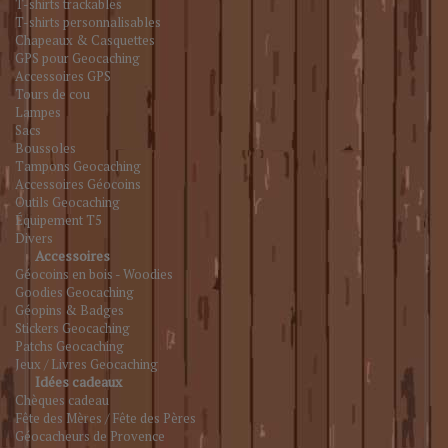
T-shirts trackables
T-shirts personnalisables
Chapeaux & Casquettes
GPS pour Geocaching
Accessoires GPS
Tours de cou
Lampes
Sacs
Boussoles
Tampons Geocaching
Accessoires Géocoins
Outils Geocaching
Équipement T5
Divers
Accessoires
Géocoins en bois - Woodies
Goodies Geocaching
Géopins & Badges
Stickers Geocaching
Patchs Geocaching
Jeux / Livres Geocaching
Idées cadeaux
Chèques cadeau
Fête des Mères / Fête des Pères
Géocacheurs de Provence