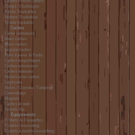
Caches Posées (Hides)
Temps / Challenges
Patchs Trackables
Stickers Trackables
Textile trackable
Caches
Cache containers
Nano caches
Micro caches
Regular caches
Prêts à poser & Packs
Caches magnétiques
Caches astucieuses
Caches Animaux
Stickers pour caches
Logbooks
Stylos / Crayons / Tampons
Camouflage
Magnets
Caches de nuit
Sachets Zip
Équipements
T-Shirts & Casquettes
T-shirts Geocaching
T-shirts à motifs Geocaching