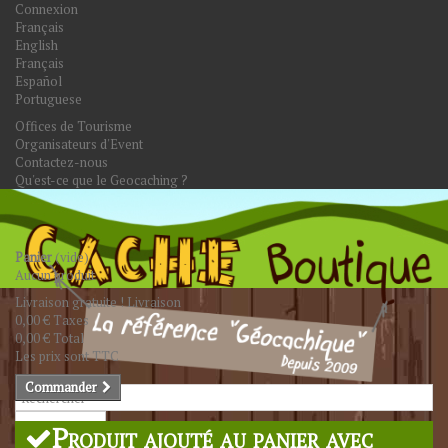
Connexion
Français
English
Français
Español
Portuguese
Offices de Tourisme
Organisateurs d'Event
Contactez-nous
Qu'est-ce que le Geocaching ?
Panier
(vide)
Aucun produit
Livraison gratuite !
Livraison
0,00 €
Taxes
0,00 €
Total
Les prix sont TTC
Commander
Rechercher
Produit ajouté au panier avec