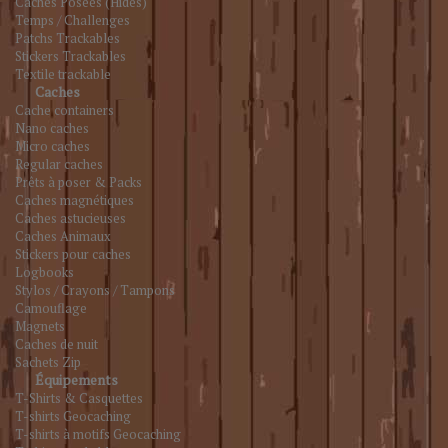
Caches Posées (Hides)
Temps / Challenges
Patchs Trackables
Stickers Trackables
Textile trackable
Caches
Cache containers
Nano caches
Micro caches
Regular caches
Prêts à poser & Packs
Caches magnétiques
Caches astucieuses
Caches Animaux
Stickers pour caches
Logbooks
Stylos / Crayons / Tampons
Camouflage
Magnets
Caches de nuit
Sachets Zip
Équipements
T-Shirts & Casquettes
T-shirts Geocaching
T-shirts à motifs Geocaching