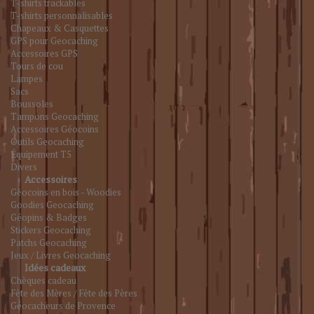
T-shirts trackables
T-shirts personnalisables
Chapeaux & Casquettes
GPS pour Geocaching
Accessoires GPS
Tours de cou
Lampes
Sacs
Boussoles
Tampons Geocaching
Accessoires Géocoins
Outils Geocaching
Équipement T5
Divers
Accessoires
Géocoins en bois - Woodies
Goodies Geocaching
Géopins & Badges
Stickers Geocaching
Patchs Geocaching
Jeux / Livres Geocaching
Idées cadeaux
Chèques cadeau
Fête des Mères / Fête des Pères
Géocacheurs de Provence