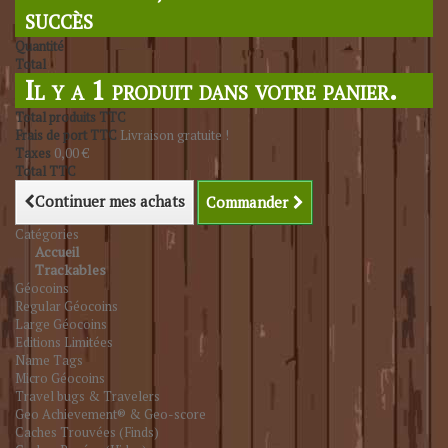
succès
Quantité
Total
Il y a 1 produit dans votre panier.
Total produits TTC
Frais de port TTC
Livraison gratuite !
Taxes
0,00 €
Total TTC
Continuer mes achats
Commander
Catégories
Accueil
Trackables
Géocoins
Regular Géocoins
Large Géocoins
Editions Limitées
Name Tags
Micro Géocoins
Travel bugs & Travelers
Geo Achievement® & Geo-score
Caches Trouvées (Finds)