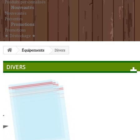
Produits personnalisés
Nouveautés
Nouveautés
Préventes
Promotions
Promotions
★ Déstockage ★
Équipements
Divers
DIVERS