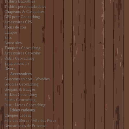
T-shirts trackables
T-shirts personnalisables
Chapeaux & Casquettes
GPS pour Geocaching
Accessoires GPS
Tours de cou
Lampes
Sacs
Boussoles
Tampons Geocaching
Accessoires Géocoins
Outils Geocaching
Équipement T5
Divers
Accessoires
Géocoins en bois - Woodies
Goodies Geocaching
Géopins & Badges
Stickers Geocaching
Patchs Geocaching
Jeux / Livres Geocaching
Idées cadeaux
Chèques cadeau
Fête des Mères / Fête des Pères
Géocacheurs de Provence