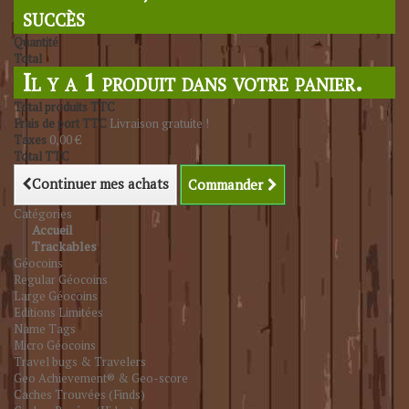
succès
Quantité
Total
Il y a 1 produit dans votre panier.
Total produits TTC
Frais de port TTC
Livraison gratuite !
Taxes
0,00 €
Total TTC
Continuer mes achats
Commander
Catégories
Accueil
Trackables
Géocoins
Regular Géocoins
Large Géocoins
Editions Limitées
Name Tags
Micro Géocoins
Travel bugs & Travelers
Geo Achievement® & Geo-score
Caches Trouvées (Finds)