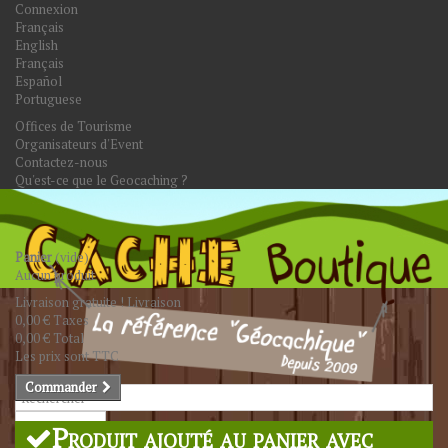
Connexion
Français
English
Français
Español
Portuguese
Offices de Tourisme
Organisateurs d'Event
Contactez-nous
Qu'est-ce que le Geocaching ?
Panier
(vide)
Aucun produit
Livraison gratuite !
Livraison
0,00 €
Taxes
0,00 €
Total
Les prix sont TTC
Commander
Rechercher
Produit ajouté au panier avec