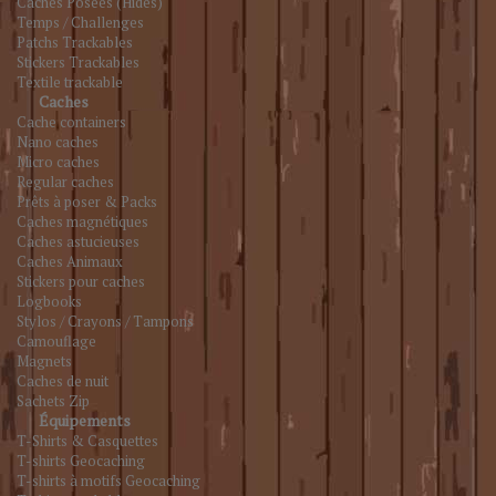
Caches Posées (Hides)
Temps / Challenges
Patchs Trackables
Stickers Trackables
Textile trackable
Caches
Cache containers
Nano caches
Micro caches
Regular caches
Prêts à poser & Packs
Caches magnétiques
Caches astucieuses
Caches Animaux
Stickers pour caches
Logbooks
Stylos / Crayons / Tampons
Camouflage
Magnets
Caches de nuit
Sachets Zip
Équipements
T-Shirts & Casquettes
T-shirts Geocaching
T-shirts à motifs Geocaching