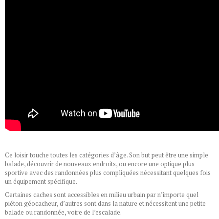
Ce loisir touche toutes les catégories d’âge. Son but peut être une simple
balade, découvrir de nouveaux endroits, ou encore une optique plus
sportive avec des randonnées plus compliquées nécessitant quelques fois
un équipement spécifique.
Certaines caches sont accessibles en milieu urbain par n’importe quel
piéton géocacheur, d’autres sont dans la nature et nécessitent une petite
balade ou randonnée, voire de l’escalade.