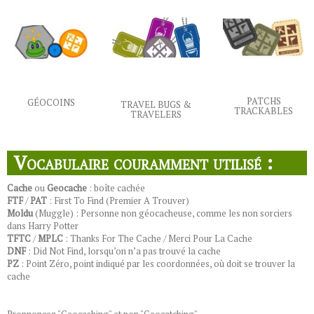
PATCHS
GÉOCOINS
TRAVEL BUGS &
TRACKABLES
TRAVELERS
Vocabulaire couramment utilisé :
Cache
ou
Geocache
: boîte cachée
FTF
/
PAT
: First To Find (Premier A Trouver)
Moldu
(Muggle) : Personne non géocacheuse, comme les non sorciers
dans Harry Potter
TFTC
/
MPLC
: Thanks For The Cache / Merci Pour La Cache
DNF
: Did Not Find, lorsqu’on n’a pas trouvé la cache
PZ
: Point Zéro, point indiqué par les coordonnées, où doit se trouver la
cache