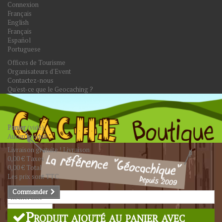
Connexion
Français
English
Français
Español
Portuguese
Offices de Tourisme
Organisateurs d'Event
Contactez-nous
Qu'est-ce que le Geocaching ?
Panier
(vide)
Aucun produit
Livraison gratuite !
Livraison
0,00 €
Taxes
0,00 €
Total
Les prix sont TTC
Commander
Rechercher
Produit ajouté au panier avec