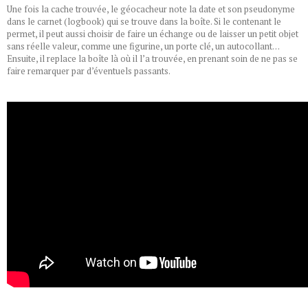
Une fois la cache trouvée, le géocacheur note la date et son pseudonyme
dans le carnet (logbook) qui se trouve dans la boîte. Si le contenant le
permet, il peut aussi choisir de faire un échange ou de laisser un petit objet
sans réelle valeur, comme une figurine, un porte clé, un autocollant…
Ensuite, il replace la boîte là où il l’a trouvée, en prenant soin de ne pas se
faire remarquer par d’éventuels passants.