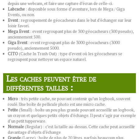
depuis une webcam, et faire une capture d’écran de celle-ci.
Labcache
: disponible sous forme d’aventure, lors de Mega / Giga
Events, ou non.
Event
: regroupement de géocacheurs dans le but d’échanger sur leur
loisir favori.
Mega Event
: event regroupant plus de 300 géocacheurs (300 pseudo),
anciennement 500.
Giga Event
: event regroupant plus de 3000 géocacheurs (3000
pseudo), anciennement 5000.
CITO
(Cache In Trash Out) : type d’event où les géocacheurs se
regroupent pour nettoyer un espace naturel.
Les caches peuvent être de
différentes tailles :
Micro
: très petite cache, ne pouvant contenir qu’un logbook, souvent
roulé. Une boîte de pellicule photo est une micro cache.
Petite
(Small) : boîte un peu plus grande pouvant accueillir un logbook,
un crayon et quelques petits objets d’échange. Il peut s’agir par exemple
d’un petit tupperware.
Normale
(Regular) : c’est la taille au-dessus. Cette cache peut accueillir
davantage d’objets d’échange
Grande
(Large) : boîte de plus de 20 litres, parfois beaucoup plus,