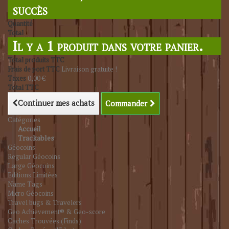
succès
Quantité
Total
Il y a 1 produit dans votre panier.
Total produits TTC
Frais de port TTC
Livraison gratuite !
Taxes
0,00 €
Total TTC
Continuer mes achats
Commander
Catégories
Accueil
Trackables
Géocoins
Regular Géocoins
Large Géocoins
Editions Limitées
Name Tags
Micro Géocoins
Travel bugs & Travelers
Geo Achievement® & Geo-score
Caches Trouvées (Finds)