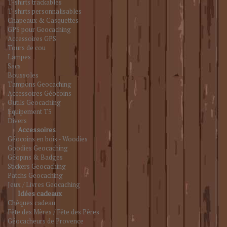
T-shirts trackables
T-shirts personnalisables
Chapeaux & Casquettes
GPS pour Geocaching
Accessoires GPS
Tours de cou
Lampes
Sacs
Boussoles
Tampons Geocaching
Accessoires Géocoins
Outils Geocaching
Équipement T5
Divers
Accessoires
Géocoins en bois - Woodies
Goodies Geocaching
Géopins & Badges
Stickers Geocaching
Patchs Geocaching
Jeux / Livres Geocaching
Idées cadeaux
Chèques cadeau
Fête des Mères / Fête des Pères
Géocacheurs de Provence