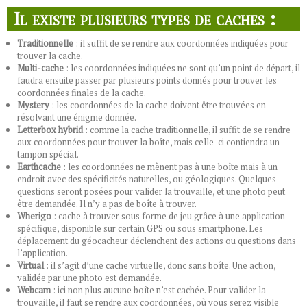
Il existe plusieurs types de caches :
Traditionnelle
: il suffit de se rendre aux coordonnées indiquées pour
trouver la cache.
Multi-cache
: les coordonnées indiquées ne sont qu’un point de départ, il
faudra ensuite passer par plusieurs points donnés pour trouver les
coordonnées finales de la cache.
Mystery
: les coordonnées de la cache doivent être trouvées en
résolvant une énigme donnée.
Letterbox hybrid
: comme la cache traditionnelle, il suffit de se rendre
aux coordonnées pour trouver la boîte, mais celle-ci contiendra un
tampon spécial.
Earthcache
: les coordonnées ne mènent pas à une boîte mais à un
endroit avec des spécificités naturelles, ou géologiques. Quelques
questions seront posées pour valider la trouvaille, et une photo peut
être demandée. Il n’y a pas de boîte à trouver.
Wherigo
: cache à trouver sous forme de jeu grâce à une application
spécifique, disponible sur certain GPS ou sous smartphone. Les
déplacement du géocacheur déclenchent des actions ou questions dans
l’application.
Virtual
: il s’agit d’une cache virtuelle, donc sans boîte. Une action,
validée par une photo est demandée.
Webcam
: ici non plus aucune boîte n’est cachée. Pour valider la
trouvaille, il faut se rendre aux coordonnées, où vous serez visible