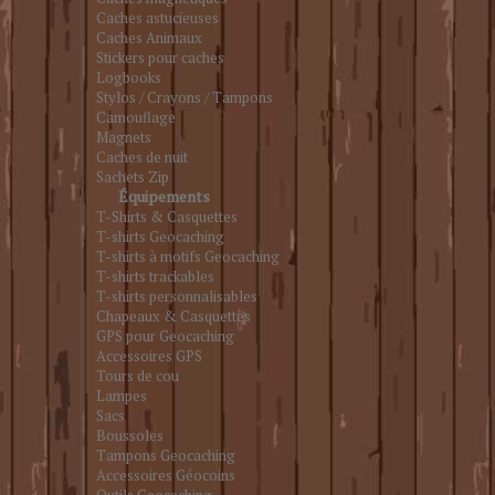
Caches astucieuses
Caches Animaux
Stickers pour caches
Logbooks
Stylos / Crayons / Tampons
Camouflage
Magnets
Caches de nuit
Sachets Zip
Équipements
T-Shirts & Casquettes
T-shirts Geocaching
T-shirts à motifs Geocaching
T-shirts trackables
T-shirts personnalisables
Chapeaux & Casquettes
GPS pour Geocaching
Accessoires GPS
Tours de cou
Lampes
Sacs
Boussoles
Tampons Geocaching
Accessoires Géocoins