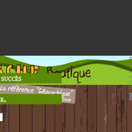
P
A
L
 succès
0
0
L
r.