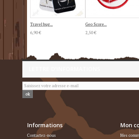
Travel bug...
Geo Score...
6,90 €
2,50 €
LETTRE D'INFORMATIONS
ok
Informations
Mon c
Contactez-nous
Mes comm