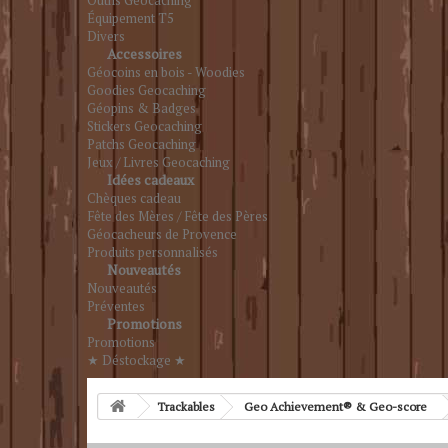
Outils Geocaching
Équipement T5
Divers
Accessoires
Géocoins en bois - Woodies
Goodies Geocaching
Géopins & Badges
Stickers Geocaching
Patchs Geocaching
Jeux / Livres Geocaching
Idées cadeaux
Chèques cadeau
Fête des Mères / Fête des Pères
Géocacheurs de Provence
Produits personnalisés
Nouveautés
Nouveautés
Préventes
Promotions
Promotions
★ Déstockage ★
Trackables
Geo Achievement® & Geo-score