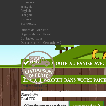
Connexion
Français
English
Français
Español
Portuguese
Offices de Tourisme
Organisateurs d'Event
Contactez-nous
Qu'est-ce que le Geocaching ?
Produit ajouté au panier avec
Quantité
Total
Il y a 1 produit dans votre panie
Total produits TTC
Frais de port TTC
Livraison gratuite !
Taxes
0,00 €
Total TTC
Rechercher
Continuer mes achats