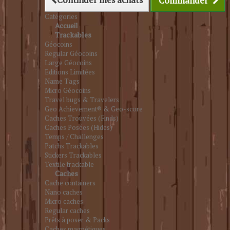
Commander
Catégories
Accueil
Trackables
Géocoins
Regular Géocoins
Large Géocoins
Editions Limitées
Name Tags
Micro Géocoins
Travel bugs & Travelers
Geo Achievement® & Geo-score
Caches Trouvées (Finds)
Caches Posées (Hides)
Temps / Challenges
Patchs Trackables
Stickers Trackables
Textile trackable
Caches
Cache containers
Nano caches
Micro caches
Regular caches
Prêts à poser & Packs
Caches magnétiques