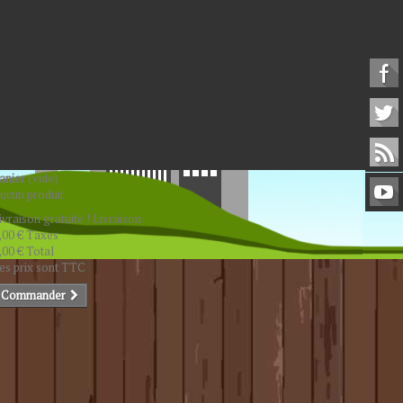
anier
(vide)
ucun produit
ivraison gratuite !
Livraison
,00 €
Taxes
,00 €
Total
es prix sont TTC
Commander