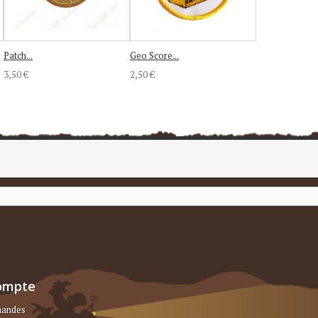
Patch...
Geo Score...
3,50 €
2,50 €
ompte
andes