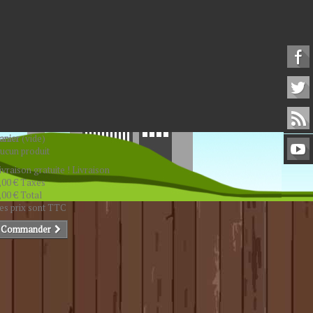
anier
(vide)
ucun produit
ivraison gratuite !
Livraison
,00 €
Taxes
,00 €
Total
es prix sont TTC
Commander