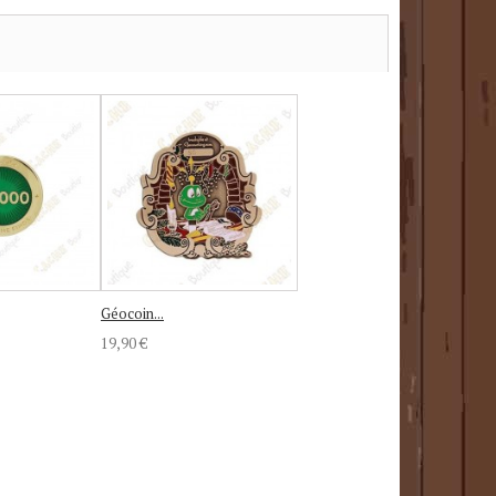
Géocoin...
19,90 €