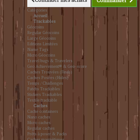
Commander
Catégories
Accueil
Trackables
Géocoins
Regular Géocoins
Large Géocoins
Editions Limitées
Name Tags
Micro Géocoins
Travel bugs & Travelers
Geo Achievement® & Geo-score
Caches Trouvées (Finds)
Caches Posées (Hides)
Temps / Challenges
Patchs Trackables
Stickers Trackables
Textile trackable
Caches
Cache containers
Nano caches
Micro caches
Regular caches
Prêts à poser & Packs
Caches magnétiques