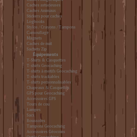
Caches astucieuses
Caches Animaux
Stickers pour caches
Logbooks
Stylos / Crayons / Tampons
Camouflage
Magnets
Caches de nuit
Sachets Zip
Équipements
T-Shirts & Casquettes
T-shirts Geocaching
T-shirts à motifs Geocaching
T-shirts trackables
T-shirts personnalisables
Chapeaux & Casquettes
GPS pour Geocaching
Accessoires GPS
Tours de cou
Lampes
Sacs
Boussoles
Tampons Geocaching
Accessoires Géocoins