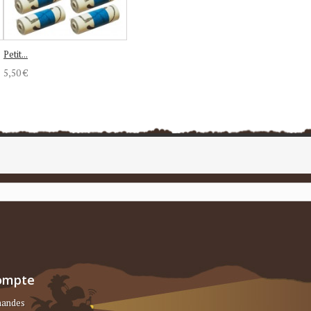
Petit...
5,50 €
ompte
andes