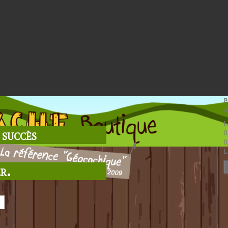
P
A
L
 succès
0
0
L
r.