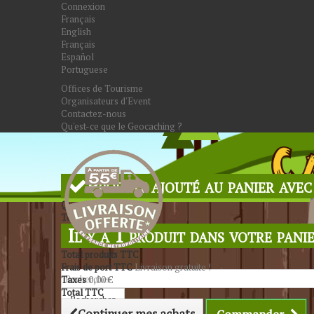
Connexion
Français
English
Français
Español
Portuguese
Offices de Tourisme
Organisateurs d'Event
Contactez-nous
Qu'est-ce que le Geocaching ?
Produit ajouté au panier avec
Quantité
Total
Il y a 1 produit dans votre panie
Total produits TTC
Frais de port TTC
Livraison gratuite !
Taxes
0,00 €
Total TTC
Rechercher
Continuer mes achats