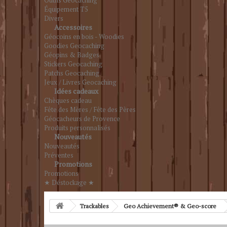
Outils Geocaching
Équipement T5
Divers
Accessoires
Géocoins en bois - Woodies
Goodies Geocaching
Géopins & Badges
Stickers Geocaching
Patchs Geocaching
Jeux / Livres Geocaching
Idées cadeaux
Chèques cadeau
Fête des Mères / Fête des Pères
Géocacheurs de Provence
Produits personnalisés
Nouveautés
Nouveautés
Préventes
Promotions
Promotions
★ Déstockage ★
Trackables
Geo Achievement® & Geo-score