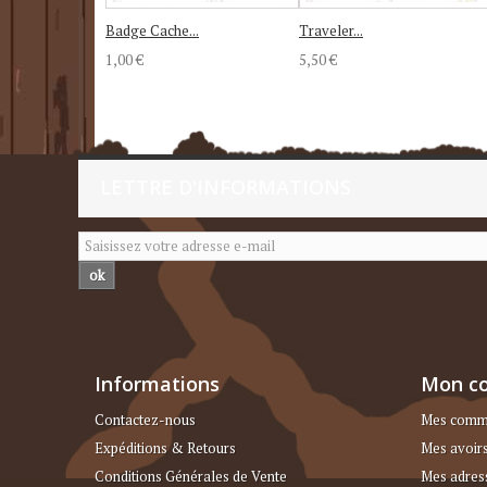
Badge Cache...
Traveler...
1,00 €
5,50 €
LETTRE D'INFORMATIONS
ok
Informations
Mon c
Contactez-nous
Mes comm
Expéditions & Retours
Mes avoir
Conditions Générales de Vente
Mes adres