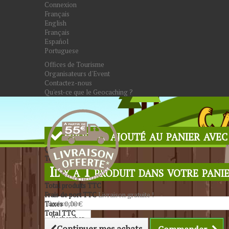
Connexion
Français
English
Français
Español
Portuguese
Offices de Tourisme
Organisateurs d'Event
Contactez-nous
Qu'est-ce que le Geocaching ?
Produit ajouté au panier avec
Quantité
Total
Il y a 1 produit dans votre panie
Total produits TTC
Frais de port TTC
Livraison gratuite !
Taxes
0,00 €
Total TTC
Rechercher
Continuer mes achats