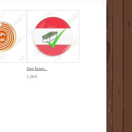
Geo Score...
1,00 €