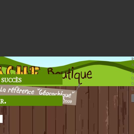
P
A
L
 succès
0
0
L
r.