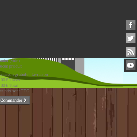
anier
(vide)
ucun produit
ivraison gratuite !
Livraison
,00 €
Taxes
,00 €
Total
es prix sont TTC
Commander