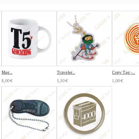
Mug...
Traveler...
Copy Tag -...
8,00 €
5,50 €
1,00 €