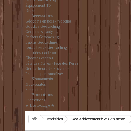
Outils Geocaching
Équipement T5
Divers
Accessoires
Géocoins en bois - Woodies
Goodies Geocaching
Géopins & Badges
Stickers Geocaching
Patchs Geocaching
Jeux / Livres Geocaching
Idées cadeaux
Chèques cadeau
Fête des Mères / Fête des Pères
Géocacheurs de Provence
Produits personnalisés
Nouveautés
Nouveautés
Préventes
Promotions
Promotions
★ Déstockage ★
Trackables
Geo Achievement® & Geo-score