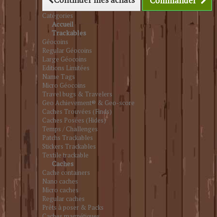
Commander
Catégories
Accueil
Trackables
Géocoins
Regular Géocoins
Large Géocoins
Editions Limitées
Name Tags
Micro Géocoins
Travel bugs & Travelers
Geo Achievement® & Geo-score
Caches Trouvées (Finds)
Caches Posées (Hides)
Temps / Challenges
Patchs Trackables
Stickers Trackables
Textile trackable
Caches
Cache containers
Nano caches
Micro caches
Regular caches
Prêts à poser & Packs
Caches magnétiques