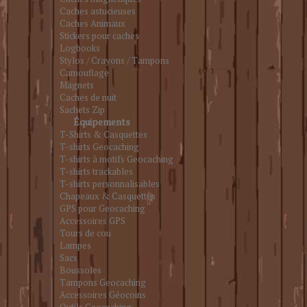
Caches astucieuses
Caches Animaux
Stickers pour caches
Logbooks
Stylos / Crayons / Tampons
Camouflage
Magnets
Caches de nuit
Sachets Zip
Équipements
T-Shirts & Casquettes
T-shirts Geocaching
T-shirts à motifs Geocaching
T-shirts trackables
T-shirts personnalisables
Chapeaux & Casquettes
GPS pour Geocaching
Accessoires GPS
Tours de cou
Lampes
Sacs
Boussoles
Tampons Geocaching
Accessoires Géocoins