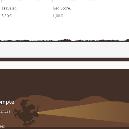
Traveler...
Geo Score...
3,50 €
1,00 €
ompte
andes
s
ses