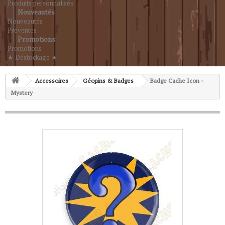
Produits personnalisés
Nouveautés
Nouveautés
Préventes
Promotions
Promotions
★ Déstockage ★
Accessoires
Géopins & Badges
Badge Cache Icon -
Mystery