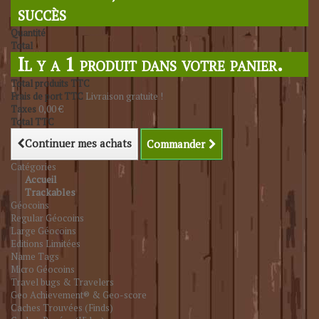
succès
Quantité
Total
Il y a 1 produit dans votre panier.
Total produits TTC
Frais de port TTC
Livraison gratuite !
Taxes
0,00 €
Total TTC
Continuer mes achats
Commander
Catégories
Accueil
Trackables
Géocoins
Regular Géocoins
Large Géocoins
Editions Limitées
Name Tags
Micro Géocoins
Travel bugs & Travelers
Geo Achievement® & Geo-score
Caches Trouvées (Finds)