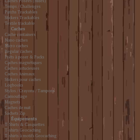
Caches Posées (Hides)
Temps / Challenges
Patchs Trackables
Stickers Trackables
Textile trackable
Caches
Cache containers
Nano caches
Micro caches
Regular caches
Prêts à poser & Packs
Caches magnétiques
Caches astucieuses
Caches Animaux
Stickers pour caches
Logbooks
Stylos / Crayons / Tampons
Camouflage
Magnets
Caches de nuit
Sachets Zip
Équipements
T-Shirts & Casquettes
T-shirts Geocaching
T-shirts à motifs Geocaching