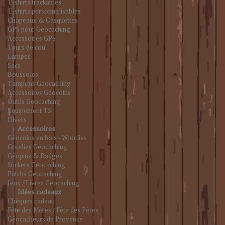
T-shirts trackables
T-shirts personnalisables
Chapeaux & Casquettes
GPS pour Geocaching
Accessoires GPS
Tours de cou
Lampes
Sacs
Boussoles
Tampons Geocaching
Accessoires Géocoins
Outils Geocaching
Équipement T5
Divers
Accessoires
Géocoins en bois - Woodies
Goodies Geocaching
Géopins & Badges
Stickers Geocaching
Patchs Geocaching
Jeux / Livres Geocaching
Idées cadeaux
Chèques cadeau
Fête des Mères / Fête des Pères
Géocacheurs de Provence