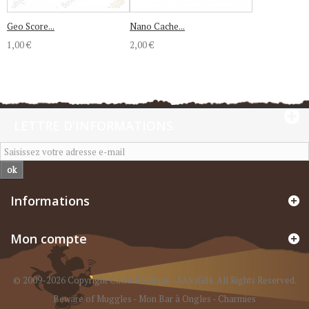
Geo Score...
Nano Cache...
1,00 €
2,00 €
LETTRE D'INFORMATIONS
ok
Informations
Mon compte
© 2009-2026 Copyright CacheBoutique - SAS iGilli. All Rights Reserved.
Beware of Muggles
-
Mon Bar à Ongles
-
Charmies