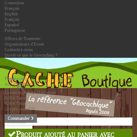
Connexion
Français
English
Français
Español
Portuguese
Offices de Tourisme
Organisateurs d'Event
Contactez-nous
Qu'est-ce que le Geocaching ?
Panier
(vide)
Aucun produit
Livraison gratuite !
Livraison
0,00 €
Taxes
0,00 €
Total
Les prix sont TTC
Commander
Rechercher
Produit ajouté au panier avec