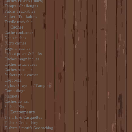
Caches Posées (Hides)
Temps / Challenges
Patchs Trackables
Stickers Trackables
Textile trackable
Caches
Cache containers
Nano caches
Micro caches
Regular caches
Prêts à poser & Packs
Caches magnétiques
Caches astucieuses
Caches Animaux
Stickers pour caches
Logbooks
Stylos / Crayons / Tampons
Camouflage
Magnets
Caches de nuit
Sachets Zip
Équipements
T-Shirts & Casquettes
T-shirts Geocaching
T-shirts à motifs Geocaching