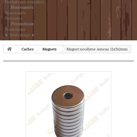
Produits personnalisés
Nouveautés
Nouveautés
Préventes
Promotions
Promotions
★ Déstockage ★
Caches
Magnets
Magnet neodyme anneau 12x3x2mm