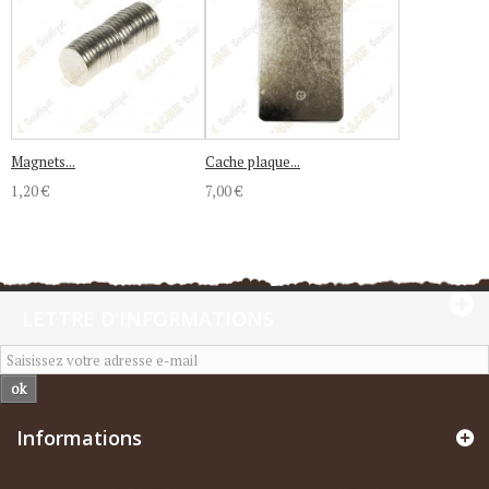
Magnets...
Cache plaque...
1,20 €
7,00 €
LETTRE D'INFORMATIONS
ok
Informations