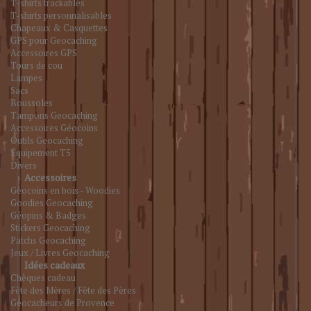
T-shirts trackables
T-shirts personnalisables
Chapeaux & Casquettes
GPS pour Geocaching
Accessoires GPS
Tours de cou
Lampes
Sacs
Boussoles
Tampons Geocaching
Accessoires Géocoins
Outils Geocaching
Équipement T5
Divers
Accessoires
Géocoins en bois - Woodies
Goodies Geocaching
Géopins & Badges
Stickers Geocaching
Patchs Geocaching
Jeux / Livres Geocaching
Idées cadeaux
Chèques cadeau
Fête des Mères / Fête des Pères
Géocacheurs de Provence