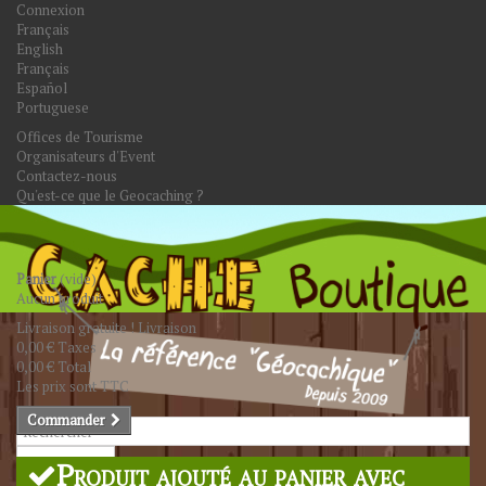
Connexion
Français
English
Français
Español
Portuguese
Offices de Tourisme
Organisateurs d'Event
Contactez-nous
Qu'est-ce que le Geocaching ?
Panier
(vide)
Aucun produit
Livraison gratuite !
Livraison
0,00 €
Taxes
0,00 €
Total
Les prix sont TTC
Commander
Rechercher
Produit ajouté au panier avec