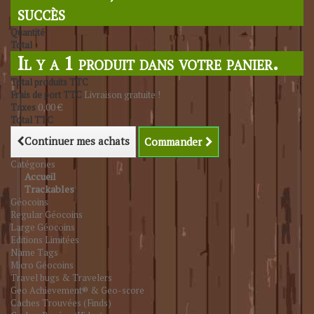
succès
Quantité
Total
Il y a 1 produit dans votre panier.
Total produits TTC
Frais de port TTC
Livraison gratuite !
Taxes
0,00 €
Total TTC
Continuer mes achats
Commander
Catégories
Accueil
Trackables
Géocoins
Regular Géocoins
Large Géocoins
Editions Limitées
Name Tags
Micro Géocoins
Travel bugs & Travelers
Geo Achievement® & Geo-score
Caches Trouvées (Finds)