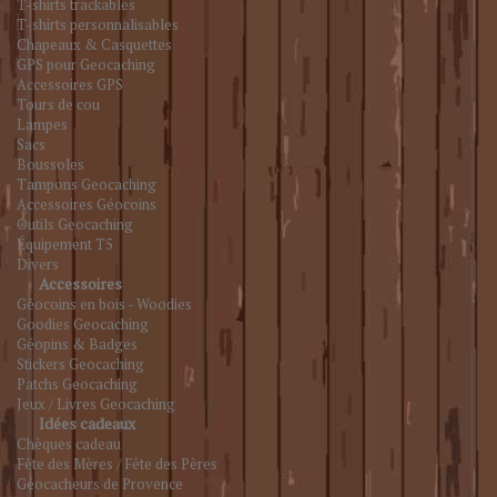
T-shirts trackables
T-shirts personnalisables
Chapeaux & Casquettes
GPS pour Geocaching
Accessoires GPS
Tours de cou
Lampes
Sacs
Boussoles
Tampons Geocaching
Accessoires Géocoins
Outils Geocaching
Équipement T5
Divers
Accessoires
Géocoins en bois - Woodies
Goodies Geocaching
Géopins & Badges
Stickers Geocaching
Patchs Geocaching
Jeux / Livres Geocaching
Idées cadeaux
Chèques cadeau
Fête des Mères / Fête des Pères
Géocacheurs de Provence