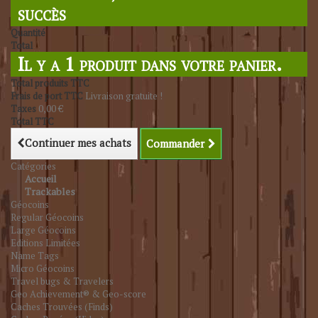
succès
Quantité
Total
Il y a 1 produit dans votre panier.
Total produits TTC
Frais de port TTC
Livraison gratuite !
Taxes
0,00 €
Total TTC
Continuer mes achats
Commander
Catégories
Accueil
Trackables
Géocoins
Regular Géocoins
Large Géocoins
Editions Limitées
Name Tags
Micro Géocoins
Travel bugs & Travelers
Geo Achievement® & Geo-score
Caches Trouvées (Finds)