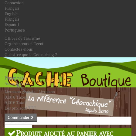
Connexion
Français
English
Français
Español
Portuguese
Offices de Tourisme
Organisateurs d'Event
Contactez-nous
Qu'est-ce que le Geocaching ?
Panier
(vide)
Aucun produit
Livraison gratuite !
Livraison
0,00 €
Taxes
0,00 €
Total
Les prix sont TTC
Commander
Rechercher
Produit ajouté au panier avec