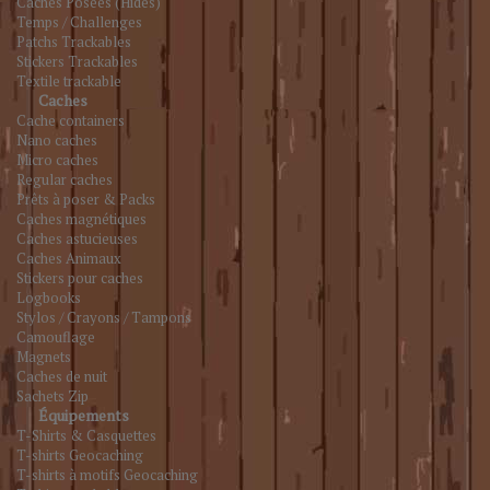
Caches Posées (Hides)
Temps / Challenges
Patchs Trackables
Stickers Trackables
Textile trackable
Caches
Cache containers
Nano caches
Micro caches
Regular caches
Prêts à poser & Packs
Caches magnétiques
Caches astucieuses
Caches Animaux
Stickers pour caches
Logbooks
Stylos / Crayons / Tampons
Camouflage
Magnets
Caches de nuit
Sachets Zip
Équipements
T-Shirts & Casquettes
T-shirts Geocaching
T-shirts à motifs Geocaching