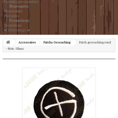
Produits personnalisés
Nouveautés
Nouveautés
Préventes
Promotions
Promotions
★ Déstockage ★
Accessoires
Patchs Geocaching
Patch geocaching rond
- Noir / Blanc