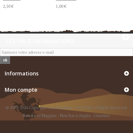
2,50 €
1,00 €
LETTRE D'INFORMATIONS
ok
Informations
Mon compte
© 2009-2026 Copyright CacheBoutique - SAS iGilli. All Rights Reserved.
Beware of Muggles
-
Mon Bar à Ongles
-
Charmies