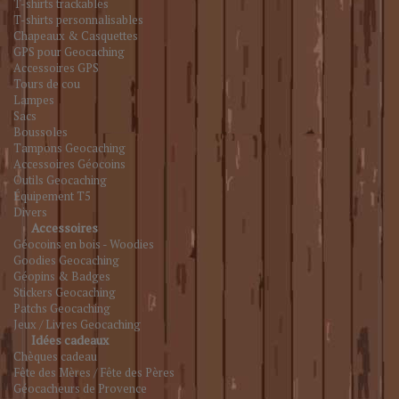
T-shirts trackables
T-shirts personnalisables
Chapeaux & Casquettes
GPS pour Geocaching
Accessoires GPS
Tours de cou
Lampes
Sacs
Boussoles
Tampons Geocaching
Accessoires Géocoins
Outils Geocaching
Équipement T5
Divers
Accessoires
Géocoins en bois - Woodies
Goodies Geocaching
Géopins & Badges
Stickers Geocaching
Patchs Geocaching
Jeux / Livres Geocaching
Idées cadeaux
Chèques cadeau
Fête des Mères / Fête des Pères
Géocacheurs de Provence