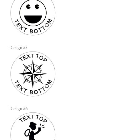
Design #5
Design #6