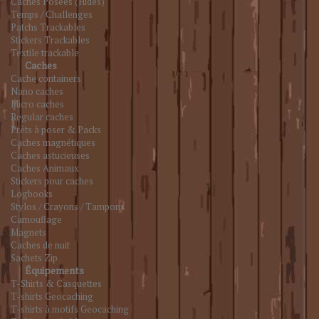
Caches Posées (Hides)
Temps / Challenges
Patchs Trackables
Stickers Trackables
Textile trackable
Caches
Cache containers
Nano caches
Micro caches
Regular caches
Prêts à poser & Packs
Caches magnétiques
Caches astucieuses
Caches Animaux
Stickers pour caches
Logbooks
Stylos / Crayons / Tampons
Camouflage
Magnets
Caches de nuit
Sachets Zip
Équipements
T-Shirts & Casquettes
T-shirts Geocaching
T-shirts à motifs Geocaching