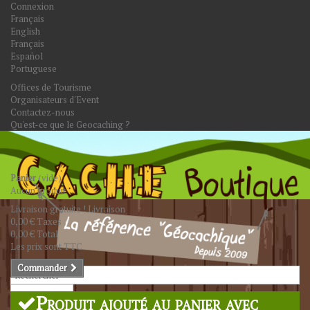
Connexion
Français
English
Français
Español
Portuguese
Offices de Tourisme
Organisateurs d'Event
Contactez-nous
Qu'est-ce que le Geocaching ?
Panier
(vide)
Aucun produit
Livraison gratuite !
Livraison
0,00 €
Taxes
0,00 €
Total
Les prix sont TTC
Commander
Rechercher
Produit ajouté au panier avec