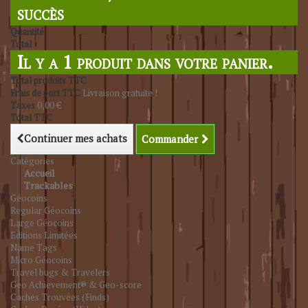
succès
Quantité
Total
Il y a 1 produit dans votre panier.
Total produits TTC
Frais de port TTC
Livraison gratuite !
Taxes
0,00 €
Total TTC
Continuer mes achats
Commander
Catégories
Accueil
Trackables
Géocoins
Regular Géocoins
Large Géocoins
Editions Limitées
Name Tags
Micro Géocoins
Travel bugs & Travelers
Geo Achievement® & Geo-score
Caches Trouvées (Finds)