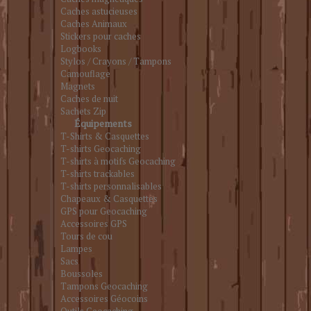
Caches astucieuses
Caches Animaux
Stickers pour caches
Logbooks
Stylos / Crayons / Tampons
Camouflage
Magnets
Caches de nuit
Sachets Zip
Équipements
T-Shirts & Casquettes
T-shirts Geocaching
T-shirts à motifs Geocaching
T-shirts trackables
T-shirts personnalisables
Chapeaux & Casquettes
GPS pour Geocaching
Accessoires GPS
Tours de cou
Lampes
Sacs
Boussoles
Tampons Geocaching
Accessoires Géocoins