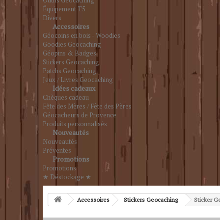
Outils Geocaching
Équipement T5
Divers
Accessoires
Géocoins en bois - Woodies
Goodies Geocaching
Géopins & Badges
Stickers Geocaching
Patchs Geocaching
Jeux / Livres Geocaching
Idées cadeaux
Chèques cadeau
Fête des Mères / Fête des Pères
Géocacheurs de Provence
Produits personnalisés
Nouveautés
Nouveautés
Préventes
Promotions
Promotions
★ Déstockage ★
Accessoires
Stickers Geocaching
Sticker G