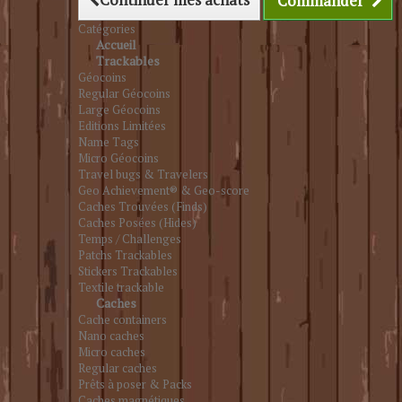
Commander
Catégories
Accueil
Trackables
Géocoins
Regular Géocoins
Large Géocoins
Editions Limitées
Name Tags
Micro Géocoins
Travel bugs & Travelers
Geo Achievement® & Geo-score
Caches Trouvées (Finds)
Caches Posées (Hides)
Temps / Challenges
Patchs Trackables
Stickers Trackables
Textile trackable
Caches
Cache containers
Nano caches
Micro caches
Regular caches
Prêts à poser & Packs
Caches magnétiques