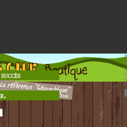
P
A
L
 succès
0
0
L
r.