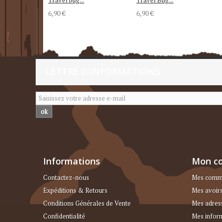
6,90 €
6,90 €
LETTRE D'INFORMATIONS
ok
Informations
Mon c
Contactez-nous
Mes comm
Expéditions & Retours
Mes avoir
Conditions Générales de Vente
Mes adres
Confidentialité
Mes infor