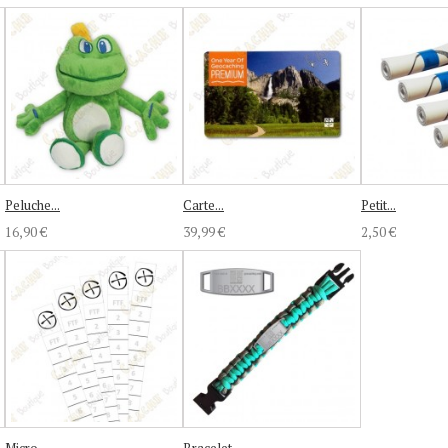
Peluche...
Carte...
Petit...
16,90 €
39,99 €
2,50 €
Micro...
Bracelet...