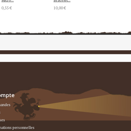
0,55 €
10,00 €
ompte
andes
s
ses
mations personnelles