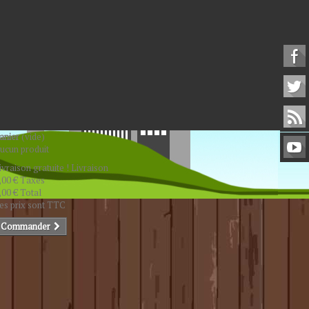
anier
(vide)
ucun produit
ivraison gratuite !
Livraison
,00 €
Taxes
,00 €
Total
es prix sont TTC
Commander