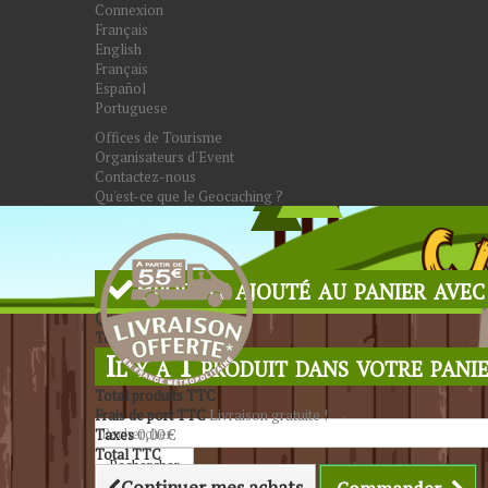
Connexion
Français
English
Français
Español
Portuguese
Offices de Tourisme
Organisateurs d'Event
Contactez-nous
Qu'est-ce que le Geocaching ?
Produit ajouté au panier avec
Quantité
Total
Il y a 1 produit dans votre panie
Total produits TTC
Frais de port TTC
Livraison gratuite !
Taxes
0,00 €
Total TTC
Rechercher
Continuer mes achats