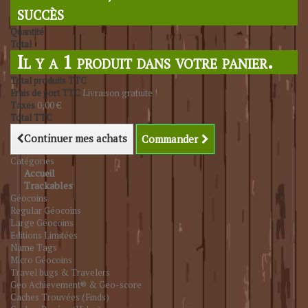
succès
Quantité
Total
Il y a 1 produit dans votre panier.
Total produits TTC
Frais de port TTC
Livraison gratuite !
Taxes
0,00 €
Total TTC
Continuer mes achats
Commander
Catégories
Accueil
Trackables
Géocoins
Regular Géocoins
Large Géocoins
Editions Limitées
Name Tags
Micro Géocoins
Travel bugs & Travelers
Geo Achievement® & Geo-score
Caches Trouvées (Finds)