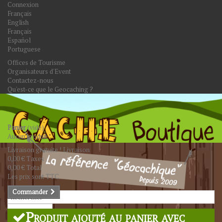
Connexion
Français
English
Français
Español
Portuguese
Offices de Tourisme
Organisateurs d'Event
Contactez-nous
Qu'est-ce que le Geocaching ?
Panier
(vide)
Aucun produit
Livraison gratuite !
Livraison
0,00 €
Taxes
0,00 €
Total
Les prix sont TTC
Commander
Rechercher
Produit ajouté au panier avec