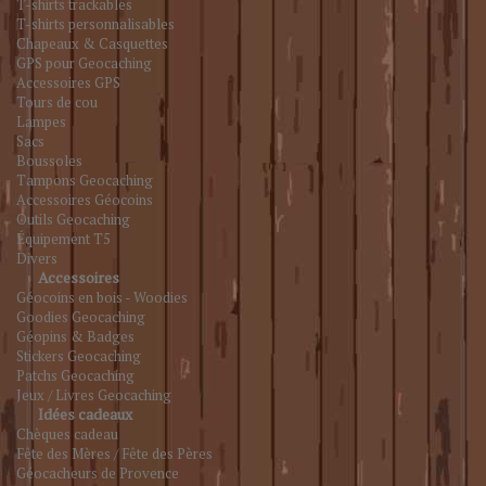
T-shirts trackables
T-shirts personnalisables
Chapeaux & Casquettes
GPS pour Geocaching
Accessoires GPS
Tours de cou
Lampes
Sacs
Boussoles
Tampons Geocaching
Accessoires Géocoins
Outils Geocaching
Équipement T5
Divers
Accessoires
Géocoins en bois - Woodies
Goodies Geocaching
Géopins & Badges
Stickers Geocaching
Patchs Geocaching
Jeux / Livres Geocaching
Idées cadeaux
Chèques cadeau
Fête des Mères / Fête des Pères
Géocacheurs de Provence