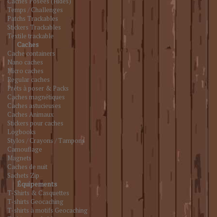
Caches Posées (Hides)
Temps / Challenges
Patchs Trackables
Stickers Trackables
Textile trackable
Caches
Cache containers
Nano caches
Micro caches
Regular caches
Prêts à poser & Packs
Caches magnétiques
Caches astucieuses
Caches Animaux
Stickers pour caches
Logbooks
Stylos / Crayons / Tampons
Camouflage
Magnets
Caches de nuit
Sachets Zip
Équipements
T-Shirts & Casquettes
T-shirts Geocaching
T-shirts à motifs Geocaching