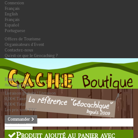
Connexion
Français
English
Français
Español
Portuguese
Offices de Tourisme
Organisateurs d'Event
Contactez-nous
Qu'est-ce que le Geocaching ?
Panier
(vide)
Aucun produit
Livraison gratuite !
Livraison
0,00 €
Taxes
0,00 €
Total
Les prix sont TTC
Commander
Rechercher
Produit ajouté au panier avec