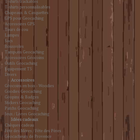
T-shirts trackables
T-shirts personnalisables
Chapeaux & Casquettes
GPS pour Geocaching
Accessoires GPS
Tours de cou
Lampes
Sacs
Boussoles
Tampons Geocaching
Accessoires Géocoins
Outils Geocaching
Équipement T5
Divers
Accessoires
Géocoins en bois - Woodies
Goodies Geocaching
Géopins & Badges
Stickers Geocaching
Patchs Geocaching
Jeux / Livres Geocaching
Idées cadeaux
Chèques cadeau
Fête des Mères / Fête des Pères
Géocacheurs de Provence