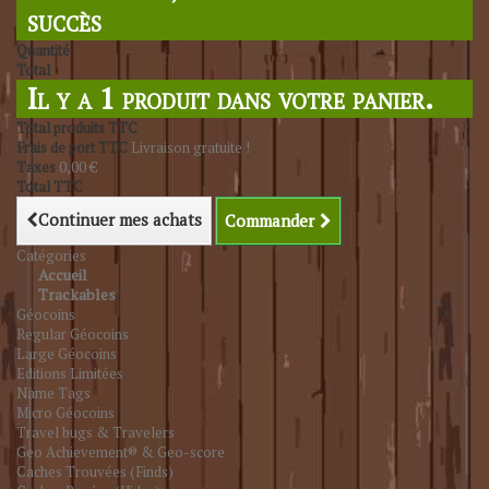
succès
Quantité
Total
Il y a 1 produit dans votre panier.
Total produits TTC
Frais de port TTC
Livraison gratuite !
Taxes
0,00 €
Total TTC
Continuer mes achats
Commander
Catégories
Accueil
Trackables
Géocoins
Regular Géocoins
Large Géocoins
Editions Limitées
Name Tags
Micro Géocoins
Travel bugs & Travelers
Geo Achievement® & Geo-score
Caches Trouvées (Finds)