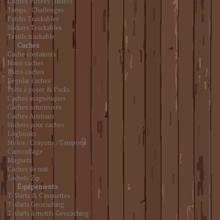
Caches Posées (Hides)
Temps / Challenges
Patchs Trackables
Stickers Trackables
Textile trackable
Caches
Cache containers
Nano caches
Micro caches
Regular caches
Prêts à poser & Packs
Caches magnétiques
Caches astucieuses
Caches Animaux
Stickers pour caches
Logbooks
Stylos / Crayons / Tampons
Camouflage
Magnets
Caches de nuit
Sachets Zip
Équipements
T-Shirts & Casquettes
T-shirts Geocaching
T-shirts à motifs Geocaching