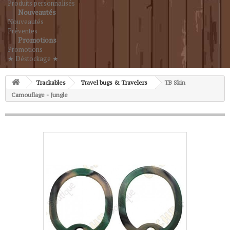
Produits personnalisés
Nouveautés
Nouveautés
Préventes
Promotions
Promotions
★ Déstockage ★
Trackables
Travel bugs & Travelers
TB Skin
Camouflage - Jungle