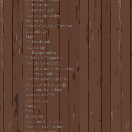
Caches astucieuses
Caches Animaux
Stickers pour caches
Logbooks
Stylos / Crayons / Tampons
Camouflage
Magnets
Caches de nuit
Sachets Zip
Équipements
T-Shirts & Casquettes
T-shirts Geocaching
T-shirts à motifs Geocaching
T-shirts trackables
T-shirts personnalisables
Chapeaux & Casquettes
GPS pour Geocaching
Accessoires GPS
Tours de cou
Lampes
Sacs
Boussoles
Tampons Geocaching
Accessoires Géocoins