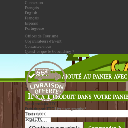
Connexion
Français
English
Français
Español
Portuguese
Offices de Tourisme
Organisateurs d'Event
Contactez-nous
Qu'est-ce que le Geocaching ?
Produit ajouté au panier avec
Quantité
Total
Il y a 1 produit dans votre panie
Total produits TTC
Frais de port TTC
Livraison gratuite !
Taxes
0,00 €
Total TTC
Rechercher
Continuer mes achats