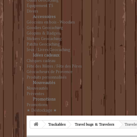
Outils Geocaching
Équipement T5
Divers
Accessoires
Géocoins en bois - Woodies
Goodies Geocaching
Géopins & Badges
Stickers Geocaching
Patchs Geocaching
Jeux / Livres Geocaching
Idées cadeaux
Chèques cadeau
Fête des Mères / Fête des Pères
Géocacheurs de Provence
Produits personnalisés
Nouveautés
Nouveautés
Préventes
Promotions
Promotions
★ Déstockage ★
Trackables
Travel bugs & Travelers
Travele