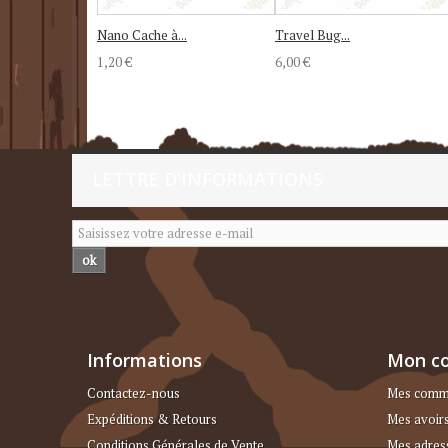
Nano Cache à...
Travel Bug...
1,20 €
6,00 €
LETTRE D'INFORMATIONS
ok
Informations
Mon c
Contactez-nous
Mes comm
Expéditions & Retours
Mes avoir
Conditions Générales de Vente
Mes adres