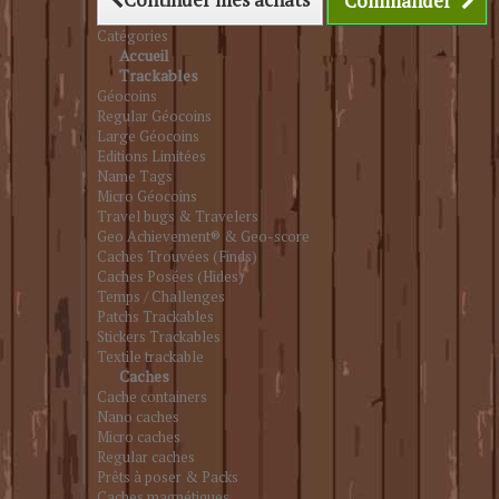
Commander
Catégories
Accueil
Trackables
Géocoins
Regular Géocoins
Large Géocoins
Editions Limitées
Name Tags
Micro Géocoins
Travel bugs & Travelers
Geo Achievement® & Geo-score
Caches Trouvées (Finds)
Caches Posées (Hides)
Temps / Challenges
Patchs Trackables
Stickers Trackables
Textile trackable
Caches
Cache containers
Nano caches
Micro caches
Regular caches
Prêts à poser & Packs
Caches magnétiques