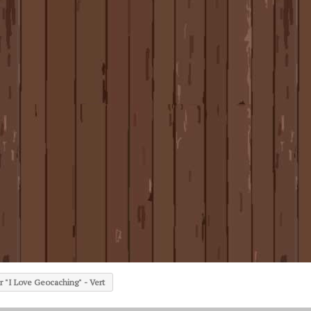
r "I Love Geocaching" - Vert