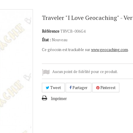
Traveler "I Love Geocaching" - Ver
Référence
TRVCB-006G4
État :
Nouveau
Ce géocoin est trackable sur
www.geocaching.com
.
Aucun point de fidélité pour ce produit.
Tweet
Partager
Pinterest
Imprimer