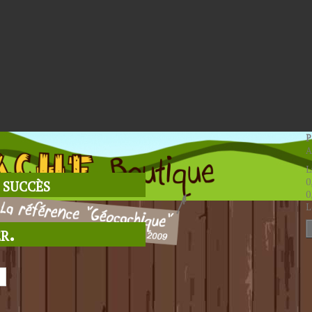
P
A
L
 succès
0
0
L
r.