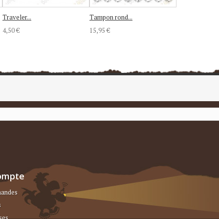
Traveler...
Tampon rond...
4,50 €
15,95 €
ompte
andes
s
ses