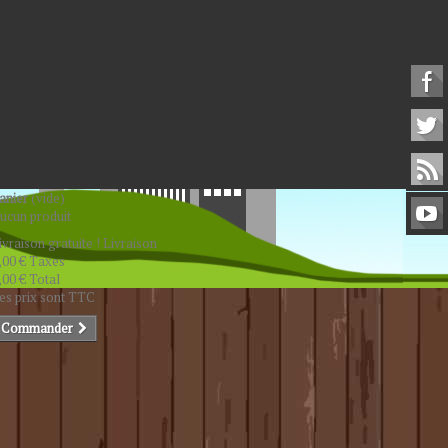
anier
(vide)
ucun produit
ivraison gratuite !
Livraison
,00 €
Taxes
,00 €
Total
es prix sont TTC
Commander