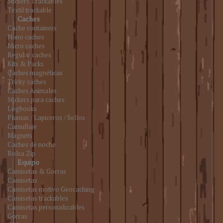
Stickers Trackables
Textil trackable
Caches
Cache containers
Nano caches
Micro caches
Regular caches
Kits & Packs
Caches magnéticas
Tricky caches
Caches Animales
Stickers para caches
Logbooks
Plumas / Lapiceros / Sellos
Camuflaje
Magnets
Caches de noche
Bolsa Zip
Equipo
Camisetas & Gorras
Camisetas
Camisetas motivo Geocaching
Camisetas trackables
Camisetas personalizables
Gorras