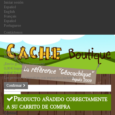
Iniciar sesión
Español
English
Français
Español
Portuguese
Contáctenos
Carrito
vacío
Ningún producto
¡Envío gratuito!
Transporte
0,00 €
Impuestos
0,00 €
Total
Los precios se muestran con impuestos incluidos
Confirmar
Buscar
Producto añadido correctamente
a su carrito de compra
Cantidad