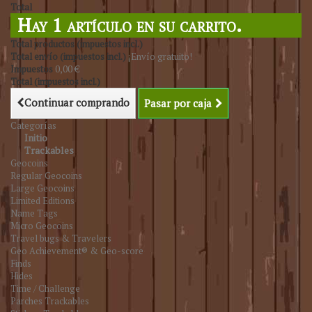
Total
Hay 1 artículo en su carrito.
Total productos (impuestos incl.)
Total envío (impuestos incl.)
¡Envío gratuito!
Impuestos
0,00 €
Total (impuestos incl.)
Continuar comprando
Pasar por caja
Categorías
Initio
Trackables
Geocoins
Regular Geocoins
Large Geocoins
Limited Editions
Name Tags
Micro Geocoins
Travel bugs & Travelers
Geo Achievement® & Geo-score
Finds
Hides
Time / Challenge
Parches Trackables