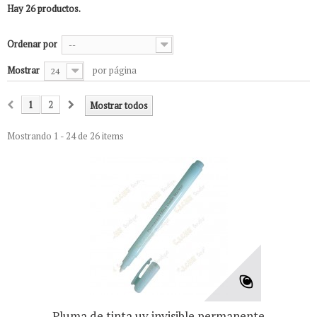
Hay 26 productos.
Ordenar por
--
Mostrar
por página
24
1
2
Mostrar todos
Mostrando 1 - 24 de 26 items
Pluma de tinta uv invisible permanente