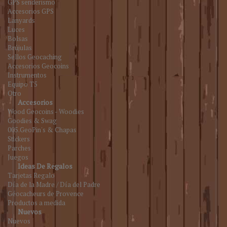
GPS senderismo
Accesorios GPS
Lanyards
Luces
Bolsas
Brújulas
Sellos Geocaching
Accesorios Geocoins
Instrumentos
Equipo T5
Otro
Accesorios
Wood Geocoins - Woodies
Goodies & Swag
005.GeoPin's & Chapas
Stickers
Parches
Juegos
Ideas De Regalos
Tarjetas Regalo
Día de la Madre / Día del Padre
Géocacheurs de Provence
Productos a medida
Nuevos
Nuevos