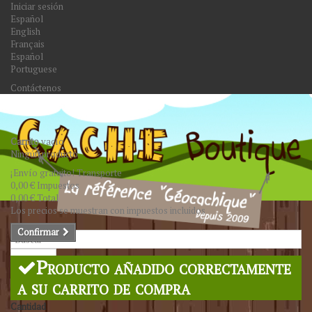
Iniciar sesión
Español
English
Français
Español
Portuguese
Contáctenos
Carrito
vacío
Ningún producto
¡Envío gratuito!
Transporte
0,00 €
Impuestos
0,00 €
Total
Los precios se muestran con impuestos incluidos
Confirmar
Buscar
Producto añadido correctamente
a su carrito de compra
Cantidad