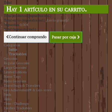
Total
Hay 1 artículo en su carrito.
Total productos (impuestos incl.)
Total envío (impuestos incl.)
¡Envío gratuito!
Impuestos
0,00 €
Total (impuestos incl.)
Continuar comprando
Pasar por caja
Categorías
Initio
Trackables
Geocoins
Regular Geocoins
Large Geocoins
Limited Editions
Name Tags
Micro Geocoins
Travel bugs & Travelers
Geo Achievement® & Geo-score
Finds
Hides
Time / Challenge
Parches Trackables