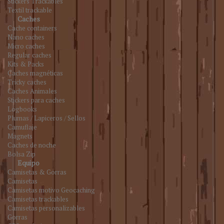
Stickers Trackables
Textil trackable
Caches
Cache containers
Nano caches
Micro caches
Regular caches
Kits & Packs
Caches magnéticas
Tricky caches
Caches Animales
Stickers para caches
Logbooks
Plumas / Lapiceros / Sellos
Camuflaje
Magnets
Caches de noche
Bolsa Zip
Equipo
Camisetas & Gorras
Camisetas
Camisetas motivo Geocaching
Camisetas trackables
Camisetas personalizables
Gorras