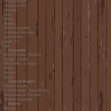
GPS senderismo
Accesorios GPS
Lanyards
Luces
Bolsas
Brújulas
Sellos Geocaching
Accesorios Geocoins
Instrumentos
Equipo T5
Otro
Accesorios
Wood Geocoins - Woodies
Goodies & Swag
005.GeoPin's & Chapas
Stickers
Parches
Juegos
Ideas De Regalos
Tarjetas Regalo
Día de la Madre / Día del Padre
Géocacheurs de Provence
Productos a medida
Nuevos
Nuevos