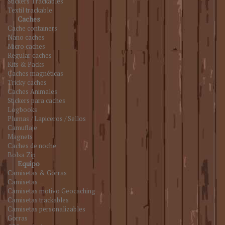
Stickers Trackables
Textil trackable
Caches
Cache containers
Nano caches
Micro caches
Regular caches
Kits & Packs
Caches magnéticas
Tricky caches
Caches Animales
Stickers para caches
Logbooks
Plumas / Lapiceros / Sellos
Camuflaje
Magnets
Caches de noche
Bolsa Zip
Equipo
Camisetas & Gorras
Camisetas
Camisetas motivo Geocaching
Camisetas trackables
Camisetas personalizables
Gorras