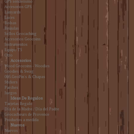
GPS senderismo
Accesorios GPS
Lanyards
Luces
Bolsas
Brújulas
Sellos Geocaching
Accesorios Geocoins
Instrumentos
Equipo T5
Otro
Accesorios
Wood Geocoins - Woodies
Goodies & Swag
005.GeoPin's & Chapas
Stickers
Parches
Juegos
Ideas De Regalos
Tarjetas Regalo
Día de la Madre / Día del Padre
Géocacheurs de Provence
Productos a medida
Nuevos
Nuevos