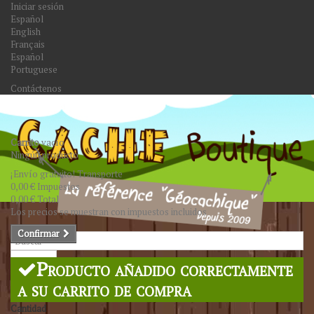
Iniciar sesión
Español
English
Français
Español
Portuguese
Contáctenos
Carrito
vacío
Ningún producto
¡Envío gratuito!
Transporte
0,00 €
Impuestos
0,00 €
Total
Los precios se muestran con impuestos incluidos
Confirmar
Buscar
Producto añadido correctamente
a su carrito de compra
Cantidad