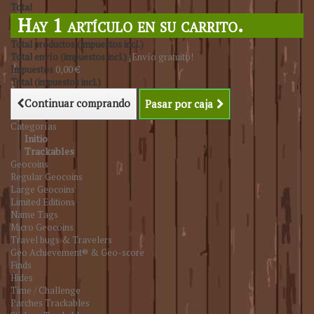
Total
Hay 1 artículo en su carrito.
Total productos (impuestos incl.)
Total envío (impuestos incl.)
¡Envío gratuito!
Impuestos
0,00 €
Total (impuestos incl.)
Continuar comprando
Pasar por caja
Categorías
Initio
Trackables
Geocoins
Regular Geocoins
Large Geocoins
Limited Editions
Name Tags
Micro Geocoins
Travel bugs & Travelers
Geo Achievement® & Geo-score
Finds
Hides
Time / Challenge
Parches Trackables