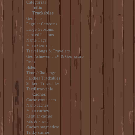
Categorías
Initio
Trackables
Geocoins
Regular Geocoins
Large Geocoins
Limited Editions
Name Tags
Micro Geocoins
Travel bugs & Travelers
Geo Achievement® & Geo-score
Finds
Hides
Time / Challenge
Parches Trackables
Stickers Trackables
Textil trackable
Caches
Cache containers
Nano caches
Micro caches
Regular caches
Kits & Packs
Caches magnéticas
Tricky caches