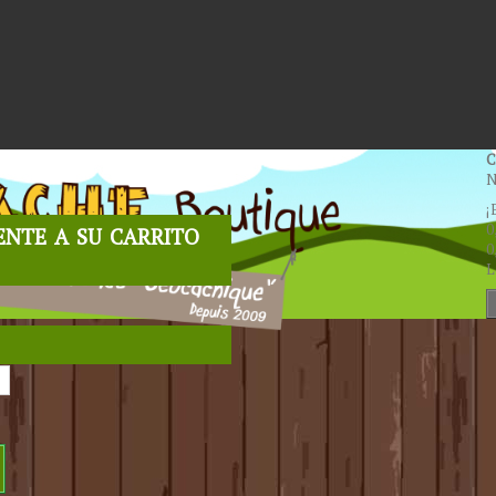
C
N
¡
nte a su carrito
0
0
L