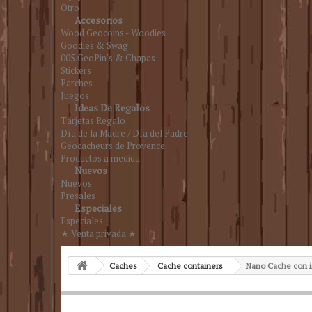
Otro
Accesorios
Wood Geocoins - Woodies
Goodies & Swag
005.GeoPin's & Chapas
Stickers
Parches
Juegos
Ideas De Regalos
Tarjetas Regalo
Día de la Madre / Día del Padre
Géocacheurs de Provence
Productos a medida
Nuevos
Nuevos
Presales
Especiales
Especiales
★ Venta privada ★
Caches
Cache containers
Nano Cache con i