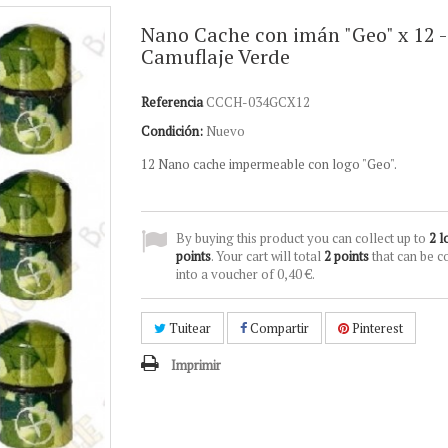
Nano Cache con imán "Geo" x 12 -
Camuflaje Verde
Referencia
CCCH-034GCX12
Condición:
Nuevo
12 Nano cache impermeable con logo "Geo".
By buying this product you can collect up to
2
l
points
. Your cart will total
2
points
that can be c
into a voucher of
0,40 €
.
Tuitear
Compartir
Pinterest
Imprimir