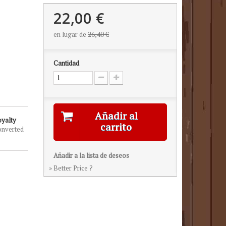
22,00 €
en lugar de
26,40 €
Cantidad
Añadir al
oyalty
carrito
onverted
Añadir a la lista de deseos
» Better Price ?