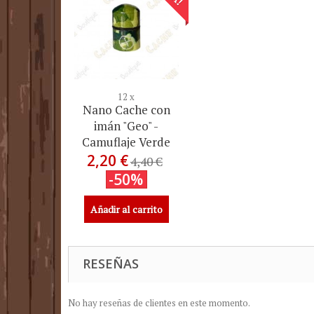
12 x
Nano Cache con
imán "Geo" -
Camuflaje Verde
2,20 €
4,40 €
-50%
Añadir al carrito
RESEÑAS
No hay reseñas de clientes en este momento.