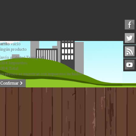
arrito
vacío
ingún producto
Envío gratuito!
Transporte
,00 €
Impuestos
,00 €
Total
os precios se muestran con impuestos incluidos
Confirmar