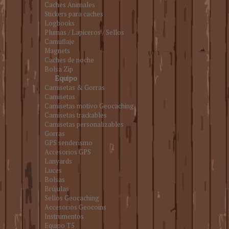
Caches Animales
Stickers para caches
Logbooks
Plumas / Lapiceros / Sellos
Camuflaje
Magnets
Caches de noche
Bolsa Zip
Equipo
Camisetas & Gorras
Camisetas
Camisetas motivo Geocaching
Camisetas trackables
Camisetas personalizables
Gorras
GPS senderismo
Accesorios GPS
Lanyards
Luces
Bolsas
Brújulas
Sellos Geocaching
Accesorios Geocoins
Instrumentos
Equipo T5