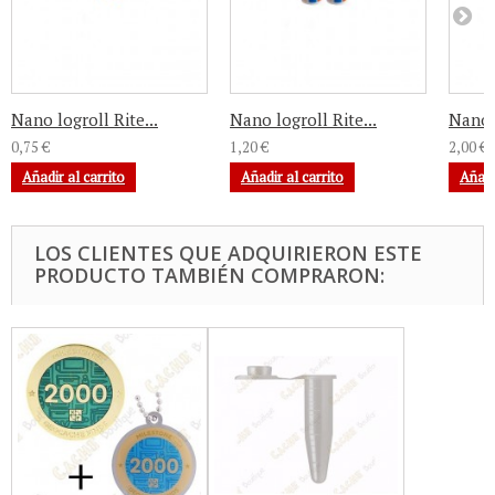
Nano logroll Rite...
Nano logroll Rite...
Nano l
0,75 €
1,20 €
2,00 €
Añadir al carrito
Añadir al carrito
Añadi
LOS CLIENTES QUE ADQUIRIERON ESTE
PRODUCTO TAMBIÉN COMPRARON: