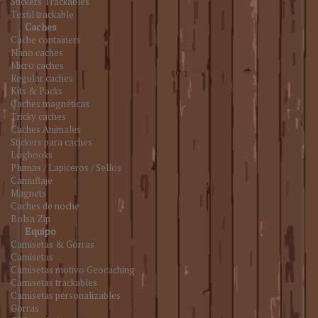
Stickers Trackables
Textil trackable
Caches
Cache containers
Nano caches
Micro caches
Regular caches
Kits & Packs
Caches magnéticas
Tricky caches
Caches Animales
Stickers para caches
Logbooks
Plumas / Lapiceros / Sellos
Camuflaje
Magnets
Caches de noche
Bolsa Zip
Equipo
Camisetas & Gorras
Camisetas
Camisetas motivo Geocaching
Camisetas trackables
Camisetas personalizables
Gorras