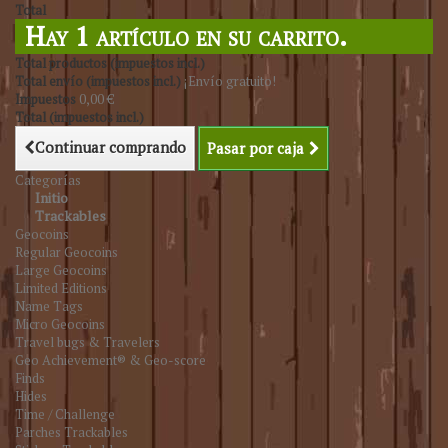
Total
Hay 1 artículo en su carrito.
Total productos (impuestos incl.)
Total envío (impuestos incl.)
¡Envío gratuito!
Impuestos
0,00 €
Total (impuestos incl.)
Continuar comprando
Pasar por caja
Categorías
Initio
Trackables
Geocoins
Regular Geocoins
Large Geocoins
Limited Editions
Name Tags
Micro Geocoins
Travel bugs & Travelers
Geo Achievement® & Geo-score
Finds
Hides
Time / Challenge
Parches Trackables