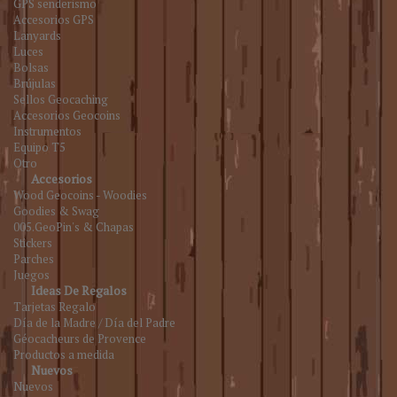
GPS senderismo
Accesorios GPS
Lanyards
Luces
Bolsas
Brújulas
Sellos Geocaching
Accesorios Geocoins
Instrumentos
Equipo T5
Otro
Accesorios
Wood Geocoins - Woodies
Goodies & Swag
005.GeoPin's & Chapas
Stickers
Parches
Juegos
Ideas De Regalos
Tarjetas Regalo
Día de la Madre / Día del Padre
Géocacheurs de Provence
Productos a medida
Nuevos
Nuevos