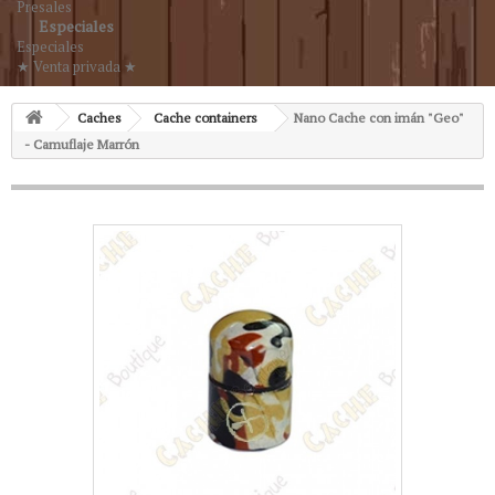
Presales
Especiales
Especiales
★ Venta privada ★
Caches
Cache containers
Nano Cache con imán "Geo"
- Camuflaje Marrón