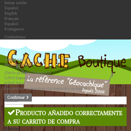
Iniciar sesión
Español
English
Français
Español
Portuguese
Contáctenos
Carrito
vacío
Ningún producto
¡Envío gratuito!
Transporte
0,00 €
Impuestos
0,00 €
Total
Los precios se muestran con impuestos incluidos
Confirmar
Buscar
Producto añadido correctamente
a su carrito de compra
Cantidad