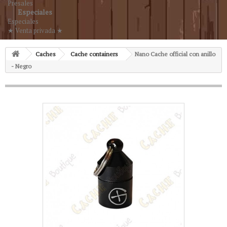
Presales
Especiales
Especiales
★ Venta privada ★
Caches
Cache containers
Nano Cache official con anillo
- Negro