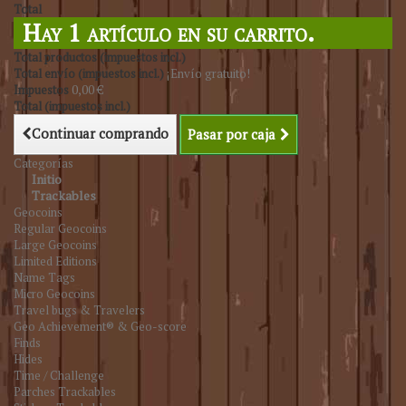
Total
Hay 1 artículo en su carrito.
Total productos (impuestos incl.)
Total envío (impuestos incl.)
¡Envío gratuito!
Impuestos
0,00 €
Total (impuestos incl.)
Continuar comprando
Pasar por caja
Categorías
Initio
Trackables
Geocoins
Regular Geocoins
Large Geocoins
Limited Editions
Name Tags
Micro Geocoins
Travel bugs & Travelers
Geo Achievement® & Geo-score
Finds
Hides
Time / Challenge
Parches Trackables