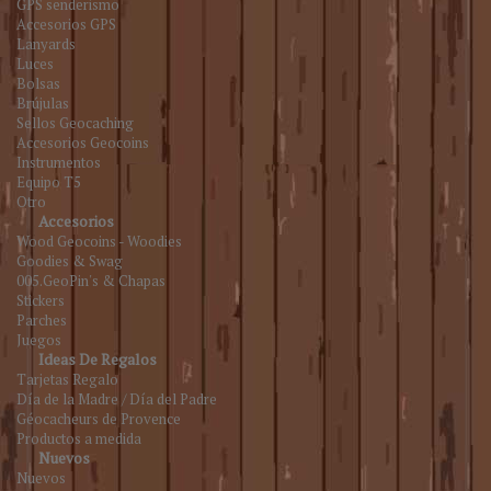
GPS senderismo
Accesorios GPS
Lanyards
Luces
Bolsas
Brújulas
Sellos Geocaching
Accesorios Geocoins
Instrumentos
Equipo T5
Otro
Accesorios
Wood Geocoins - Woodies
Goodies & Swag
005.GeoPin's & Chapas
Stickers
Parches
Juegos
Ideas De Regalos
Tarjetas Regalo
Día de la Madre / Día del Padre
Géocacheurs de Provence
Productos a medida
Nuevos
Nuevos