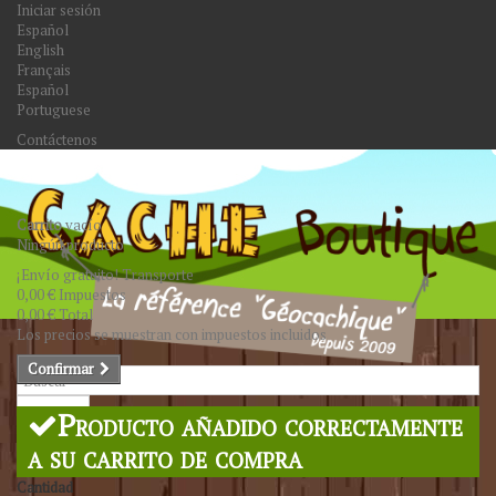
Iniciar sesión
Español
English
Français
Español
Portuguese
Contáctenos
Carrito
vacío
Ningún producto
¡Envío gratuito!
Transporte
0,00 €
Impuestos
0,00 €
Total
Los precios se muestran con impuestos incluidos
Confirmar
Buscar
Producto añadido correctamente
a su carrito de compra
Cantidad