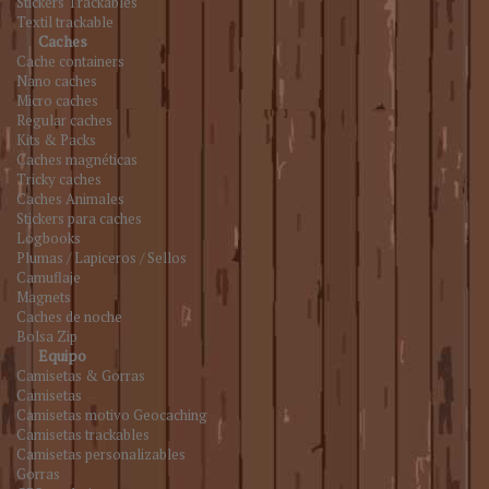
Stickers Trackables
Textil trackable
Caches
Cache containers
Nano caches
Micro caches
Regular caches
Kits & Packs
Caches magnéticas
Tricky caches
Caches Animales
Stickers para caches
Logbooks
Plumas / Lapiceros / Sellos
Camuflaje
Magnets
Caches de noche
Bolsa Zip
Equipo
Camisetas & Gorras
Camisetas
Camisetas motivo Geocaching
Camisetas trackables
Camisetas personalizables
Gorras