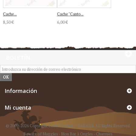
Cache...
Cache "Canto...
8,50 €
6,00 €
BOLETÍN
OK
Información
Mi cuenta
© 2009-2026 Copyright CacheBoutique - SAS iGilli. All Rights Reserved.
Beware of Muggles
-
Mon Bar à Ongles
-
Charmies