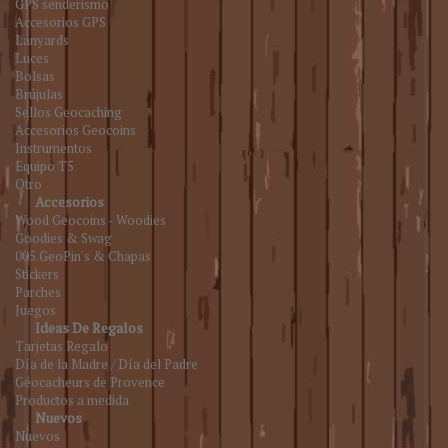
GPS senderismo
Accesorios GPS
Lanyards
Luces
Bolsas
Brújulas
Sellos Geocaching
Accesorios Geocoins
Instrumentos
Equipo T5
Otro
Accesorios
Wood Geocoins - Woodies
Goodies & Swag
005.GeoPin's & Chapas
Stickers
Parches
Juegos
Ideas De Regalos
Tarjetas Regalo
Día de la Madre / Día del Padre
Géocacheurs de Provence
Productos a medida
Nuevos
Nuevos