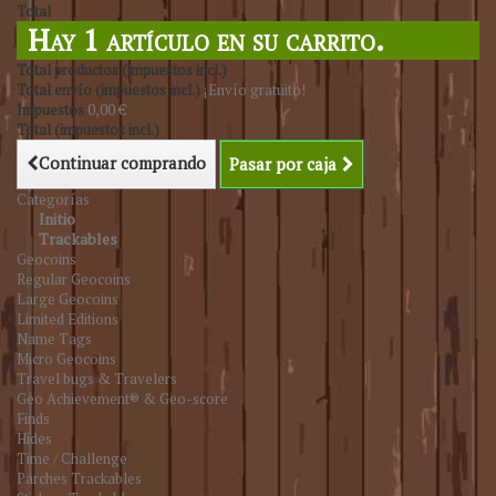
Total
Hay 1 artículo en su carrito.
Total productos (impuestos incl.)
Total envío (impuestos incl.)
¡Envío gratuito!
Impuestos
0,00 €
Total (impuestos incl.)
Continuar comprando
Pasar por caja
Categorías
Initio
Trackables
Geocoins
Regular Geocoins
Large Geocoins
Limited Editions
Name Tags
Micro Geocoins
Travel bugs & Travelers
Geo Achievement® & Geo-score
Finds
Hides
Time / Challenge
Parches Trackables