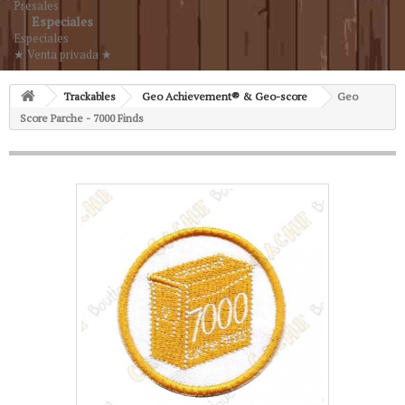
Presales
Especiales
Especiales
★ Venta privada ★
Trackables
Geo Achievement® & Geo-score
Geo
Score Parche - 7000 Finds