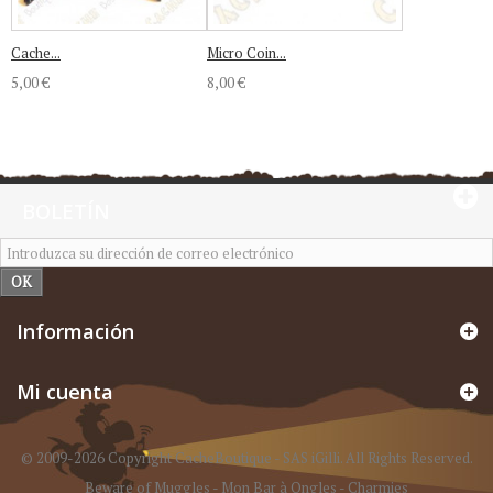
Cache...
Micro Coin...
5,00 €
8,00 €
BOLETÍN
OK
Información
Mi cuenta
© 2009-2026 Copyright CacheBoutique - SAS iGilli. All Rights Reserved.
Beware of Muggles
-
Mon Bar à Ongles
-
Charmies