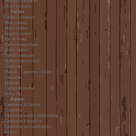
Stickers Trackables
Textil trackable
Caches
Cache containers
Nano caches
Micro caches
Regular caches
Kits & Packs
Caches magnéticas
Tricky caches
Caches Animales
Stickers para caches
Logbooks
Plumas / Lapiceros / Sellos
Camuflaje
Magnets
Caches de noche
Bolsa Zip
Equipo
Camisetas & Gorras
Camisetas
Camisetas motivo Geocaching
Camisetas trackables
Camisetas personalizables
Gorras