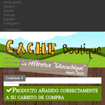
Iniciar sesión
Español
English
Français
Español
Portuguese
Contáctenos
Carrito
vacío
Ningún producto
¡Envío gratuito!
Transporte
0,00 €
Impuestos
0,00 €
Total
Los precios se muestran con impuestos incluidos
Confirmar
Buscar
Producto añadido correctamente
a su carrito de compra
Cantidad