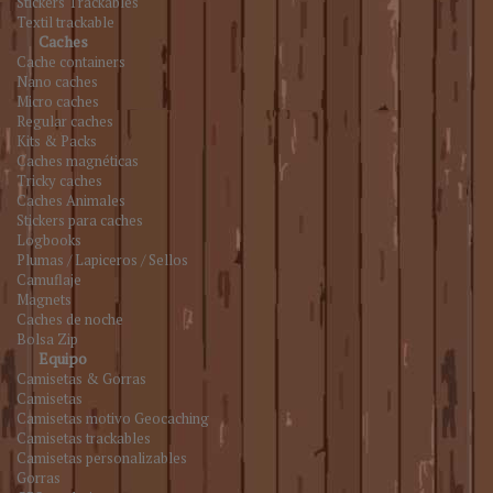
Stickers Trackables
Textil trackable
Caches
Cache containers
Nano caches
Micro caches
Regular caches
Kits & Packs
Caches magnéticas
Tricky caches
Caches Animales
Stickers para caches
Logbooks
Plumas / Lapiceros / Sellos
Camuflaje
Magnets
Caches de noche
Bolsa Zip
Equipo
Camisetas & Gorras
Camisetas
Camisetas motivo Geocaching
Camisetas trackables
Camisetas personalizables
Gorras