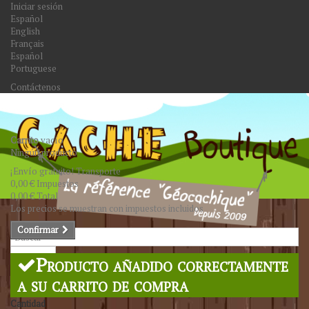
Iniciar sesión
Español
English
Français
Español
Portuguese
Contáctenos
Carrito
vacío
Ningún producto
¡Envío gratuito!
Transporte
0,00 €
Impuestos
0,00 €
Total
Los precios se muestran con impuestos incluidos
Confirmar
Buscar
Producto añadido correctamente
a su carrito de compra
Cantidad