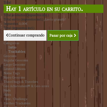
Total
Hay 1 artículo en su carrito.
Total productos (impuestos incl.)
Total envío (impuestos incl.)
¡Envío gratuito!
Impuestos
0,00 €
Total (impuestos incl.)
Continuar comprando
Pasar por caja
Categorías
Initio
Trackables
Geocoins
Regular Geocoins
Large Geocoins
Limited Editions
Name Tags
Micro Geocoins
Travel bugs & Travelers
Geo Achievement® & Geo-score
Finds
Hides
Time / Challenge
Parches Trackables