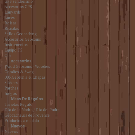
GPS senderismo
Accesorios GPS
Lanyards
Luces
Bolsas
Brújulas
Sellos Geocaching
Accesorios Geocoins
Instrumentos
Equipo T5
Otro
Accesorios
Wood Geocoins - Woodies
Goodies & Swag
005.GeoPin's & Chapas
Stickers
Parches
Juegos
Ideas De Regalos
Tarjetas Regalo
Día de la Madre / Día del Padre
Géocacheurs de Provence
Productos a medida
Nuevos
Nuevos