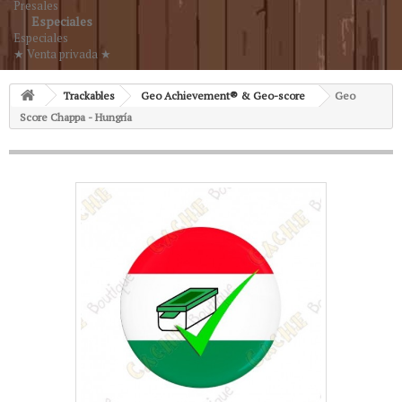
Presales
Especiales
Especiales
★ Venta privada ★
Trackables
Geo Achievement® & Geo-score
Geo
Score Chappa - Hungría