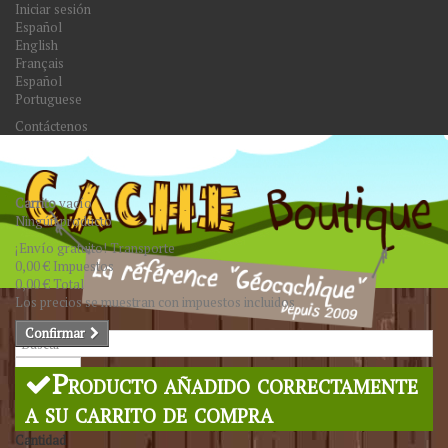
Iniciar sesión
Español
English
Français
Español
Portuguese
Contáctenos
Carrito
vacío
Ningún producto
¡Envío gratuito!
Transporte
0,00 €
Impuestos
0,00 €
Total
Los precios se muestran con impuestos incluidos
Confirmar
Buscar
Producto añadido correctamente
a su carrito de compra
Cantidad