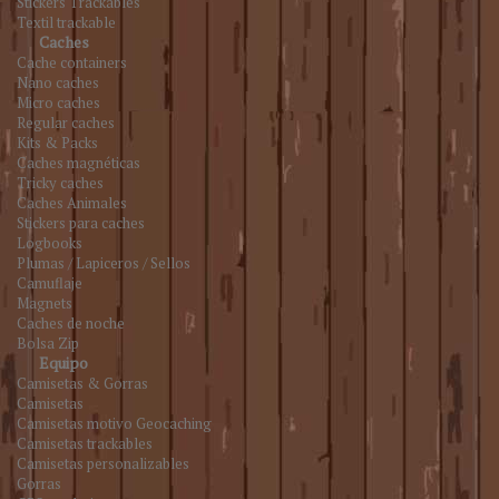
Stickers Trackables
Textil trackable
Caches
Cache containers
Nano caches
Micro caches
Regular caches
Kits & Packs
Caches magnéticas
Tricky caches
Caches Animales
Stickers para caches
Logbooks
Plumas / Lapiceros / Sellos
Camuflaje
Magnets
Caches de noche
Bolsa Zip
Equipo
Camisetas & Gorras
Camisetas
Camisetas motivo Geocaching
Camisetas trackables
Camisetas personalizables
Gorras