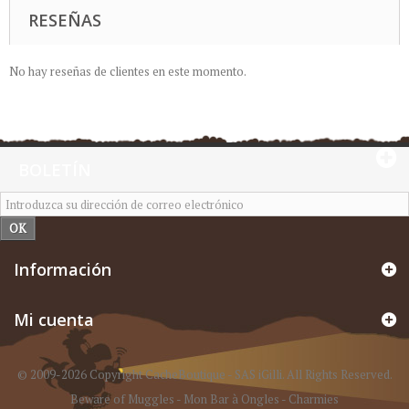
RESEÑAS
No hay reseñas de clientes en este momento.
BOLETÍN
OK
Información
Mi cuenta
© 2009-2026 Copyright CacheBoutique - SAS iGilli. All Rights Reserved.
Beware of Muggles
-
Mon Bar à Ongles
-
Charmies