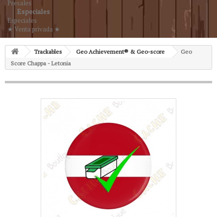
Presales
Especiales
Especiales
★ Venta privada ★
Trackables
Geo Achievement® & Geo-score
Geo
Score Chappa - Letonia