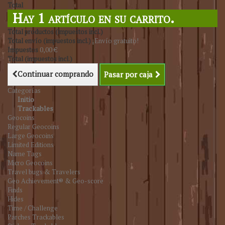
Total
Hay 1 artículo en su carrito.
Total productos (impuestos incl.)
Total envío (impuestos incl.)
¡Envío gratuito!
Impuestos
0,00 €
Total (impuestos incl.)
Continuar comprando
Pasar por caja
Categorías
Initio
Trackables
Geocoins
Regular Geocoins
Large Geocoins
Limited Editions
Name Tags
Micro Geocoins
Travel bugs & Travelers
Geo Achievement® & Geo-score
Finds
Hides
Time / Challenge
Parches Trackables