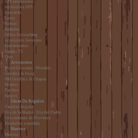
GPS senderismo
Accesorios GPS
Lanyards
Luces
Bolsas
Brújulas
Sellos Geocaching
Accesorios Geocoins
Instrumentos
Equipo T5
Otro
Accesorios
Wood Geocoins - Woodies
Goodies & Swag
005.GeoPin's & Chapas
Stickers
Parches
Juegos
Ideas De Regalos
Tarjetas Regalo
Día de la Madre / Día del Padre
Géocacheurs de Provence
Productos a medida
Nuevos
Nuevos