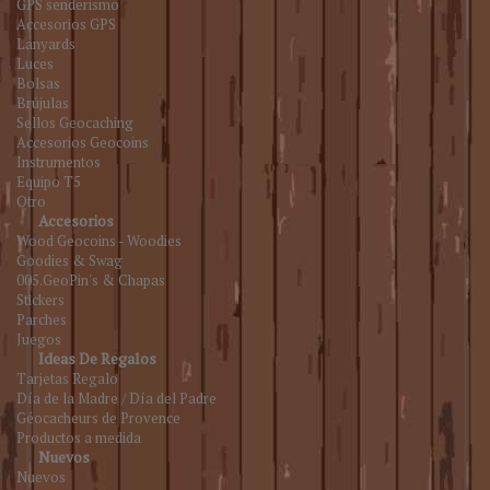
GPS senderismo
Accesorios GPS
Lanyards
Luces
Bolsas
Brújulas
Sellos Geocaching
Accesorios Geocoins
Instrumentos
Equipo T5
Otro
Accesorios
Wood Geocoins - Woodies
Goodies & Swag
005.GeoPin's & Chapas
Stickers
Parches
Juegos
Ideas De Regalos
Tarjetas Regalo
Día de la Madre / Día del Padre
Géocacheurs de Provence
Productos a medida
Nuevos
Nuevos