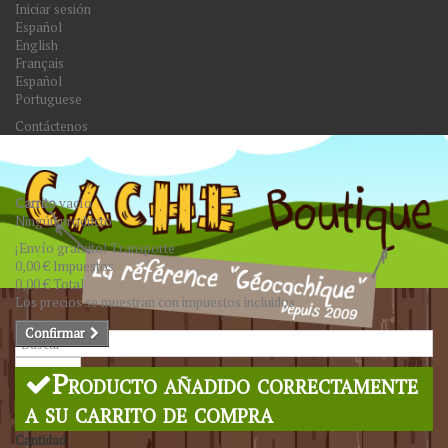
Iniciar sesión
Español
English
Français
Español
Portuguese
Contáctenos
Carrito
vacío
Ningún producto
¡Envío gratuito!
Transporte
0,00 €
Impuestos
0,00 €
Total
Los precios se muestran con impuestos incluidos
Confirmar
Buscar
Producto añadido correctamente
a su carrito de compra
Cantidad