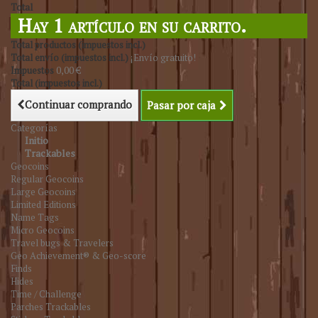
Total
Hay 1 artículo en su carrito.
Total productos (impuestos incl.)
Total envío (impuestos incl.)
¡Envío gratuito!
Impuestos
0,00 €
Total (impuestos incl.)
Continuar comprando
Pasar por caja
Categorías
Initio
Trackables
Geocoins
Regular Geocoins
Large Geocoins
Limited Editions
Name Tags
Micro Geocoins
Travel bugs & Travelers
Geo Achievement® & Geo-score
Finds
Hides
Time / Challenge
Parches Trackables