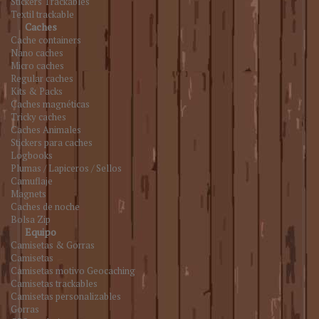
Stickers Trackables
Textil trackable
Caches
Cache containers
Nano caches
Micro caches
Regular caches
Kits & Packs
Caches magnéticas
Tricky caches
Caches Animales
Stickers para caches
Logbooks
Plumas / Lapiceros / Sellos
Camuflaje
Magnets
Caches de noche
Bolsa Zip
Equipo
Camisetas & Gorras
Camisetas
Camisetas motivo Geocaching
Camisetas trackables
Camisetas personalizables
Gorras