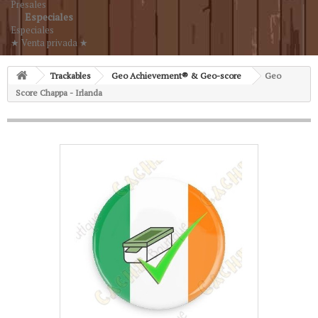
Presales
Especiales
Especiales
★ Venta privada ★
Trackables
Geo Achievement® & Geo-score
Geo
Score Chappa - Irlanda