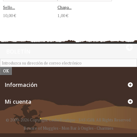
Sello...
Chapa...
10,00 €
1,00 €
BOLETÍN
OK
Información
Mi cuenta
© 2009-2026 Copyright CacheBoutique - SAS iGilli. All Rights Reserved.
Beware of Muggles
-
Mon Bar à Ongles
-
Charmies