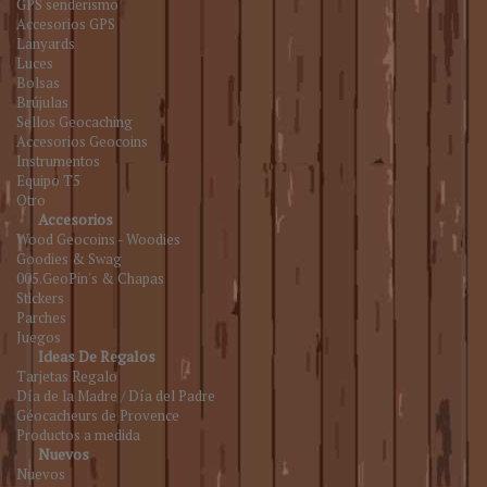
GPS senderismo
Accesorios GPS
Lanyards
Luces
Bolsas
Brújulas
Sellos Geocaching
Accesorios Geocoins
Instrumentos
Equipo T5
Otro
Accesorios
Wood Geocoins - Woodies
Goodies & Swag
005.GeoPin's & Chapas
Stickers
Parches
Juegos
Ideas De Regalos
Tarjetas Regalo
Día de la Madre / Día del Padre
Géocacheurs de Provence
Productos a medida
Nuevos
Nuevos