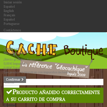
Iniciar sesión
Español
English
Français
Español
Portuguese
Contáctenos
Carrito
vacío
Ningún producto
¡Envío gratuito!
Transporte
0,00 €
Impuestos
0,00 €
Total
Los precios se muestran con impuestos incluidos
Confirmar
Buscar
Producto añadido correctamente
a su carrito de compra
Cantidad