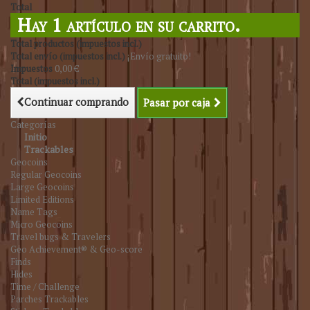
Total
Hay 1 artículo en su carrito.
Total productos (impuestos incl.)
Total envío (impuestos incl.)
¡Envío gratuito!
Impuestos
0,00 €
Total (impuestos incl.)
Continuar comprando
Pasar por caja
Categorías
Initio
Trackables
Geocoins
Regular Geocoins
Large Geocoins
Limited Editions
Name Tags
Micro Geocoins
Travel bugs & Travelers
Geo Achievement® & Geo-score
Finds
Hides
Time / Challenge
Parches Trackables