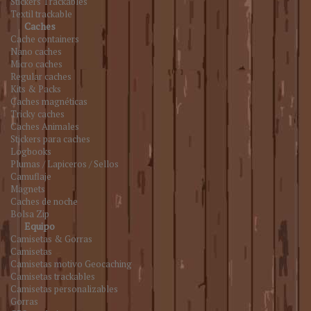
Stickers Trackables
Textil trackable
Caches
Cache containers
Nano caches
Micro caches
Regular caches
Kits & Packs
Caches magnéticas
Tricky caches
Caches Animales
Stickers para caches
Logbooks
Plumas / Lapiceros / Sellos
Camuflaje
Magnets
Caches de noche
Bolsa Zip
Equipo
Camisetas & Gorras
Camisetas
Camisetas motivo Geocaching
Camisetas trackables
Camisetas personalizables
Gorras