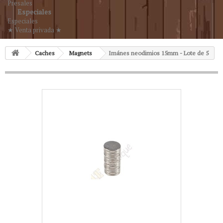
Presales
Especiales
Especiales
★ Venta privada ★
Caches
Magnets
Imánes neodimios 15mm - Lote de 5