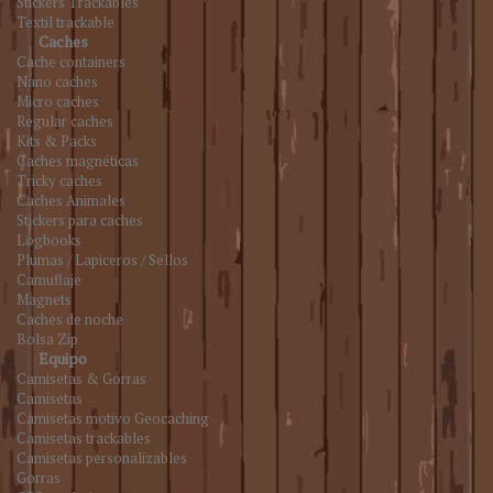
Stickers Trackables
Textil trackable
Caches
Cache containers
Nano caches
Micro caches
Regular caches
Kits & Packs
Caches magnéticas
Tricky caches
Caches Animales
Stickers para caches
Logbooks
Plumas / Lapiceros / Sellos
Camuflaje
Magnets
Caches de noche
Bolsa Zip
Equipo
Camisetas & Gorras
Camisetas
Camisetas motivo Geocaching
Camisetas trackables
Camisetas personalizables
Gorras