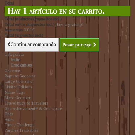
Total
Hay 1 artículo en su carrito.
Total productos (impuestos incl.)
Total envío (impuestos incl.)
¡Envío gratuito!
Impuestos
0,00 €
Total (impuestos incl.)
Continuar comprando
Pasar por caja
Categorías
Initio
Trackables
Geocoins
Regular Geocoins
Large Geocoins
Limited Editions
Name Tags
Micro Geocoins
Travel bugs & Travelers
Geo Achievement® & Geo-score
Finds
Hides
Time / Challenge
Parches Trackables