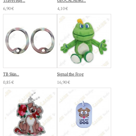
Travel bug...
GEOCACHING...
6,90 €
4,10 €
TB Skin...
Signal the Frog
0,85 €
16,90 €