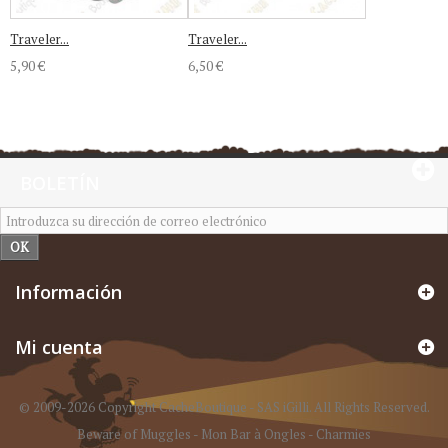
Traveler...
Traveler...
5,90 €
6,50 €
BOLETÍN
OK
Información
Mi cuenta
© 2009-2026 Copyright CacheBoutique - SAS iGilli. All Rights Reserved.
Beware of Muggles
-
Mon Bar à Ongles
-
Charmies