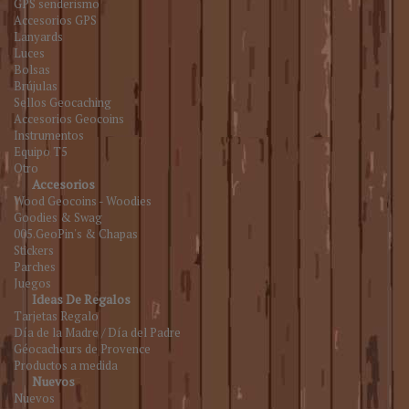
GPS senderismo
Accesorios GPS
Lanyards
Luces
Bolsas
Brújulas
Sellos Geocaching
Accesorios Geocoins
Instrumentos
Equipo T5
Otro
Accesorios
Wood Geocoins - Woodies
Goodies & Swag
005.GeoPin's & Chapas
Stickers
Parches
Juegos
Ideas De Regalos
Tarjetas Regalo
Día de la Madre / Día del Padre
Géocacheurs de Provence
Productos a medida
Nuevos
Nuevos