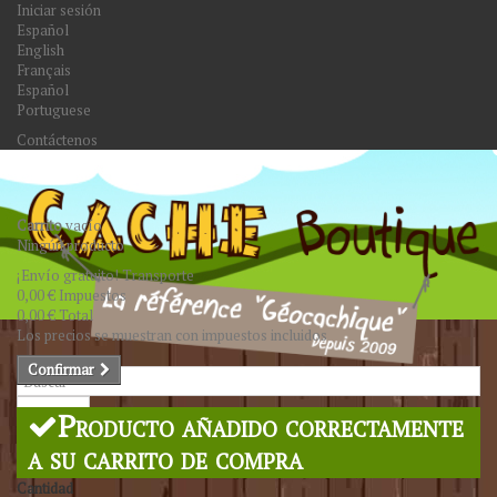
Iniciar sesión
Español
English
Français
Español
Portuguese
Contáctenos
Carrito
vacío
Ningún producto
¡Envío gratuito!
Transporte
0,00 €
Impuestos
0,00 €
Total
Los precios se muestran con impuestos incluidos
Confirmar
Buscar
Producto añadido correctamente
a su carrito de compra
Cantidad