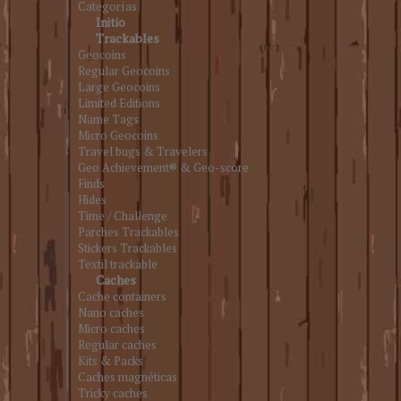
Categorías
Initio
Trackables
Geocoins
Regular Geocoins
Large Geocoins
Limited Editions
Name Tags
Micro Geocoins
Travel bugs & Travelers
Geo Achievement® & Geo-score
Finds
Hides
Time / Challenge
Parches Trackables
Stickers Trackables
Textil trackable
Caches
Cache containers
Nano caches
Micro caches
Regular caches
Kits & Packs
Caches magnéticas
Tricky caches