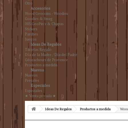
Otro
Accesorios
Wood Geocoins - Woodies
Goodies & Swag
005.GeoPin's & Chapas
Stickers
Parches
Juegos
Ideas De Regalos
Tarjetas Regalo
Día de la Madre / Día del Padre
Géocacheurs de Provence
Productos a medida
Nuevos
Nuevos
Presales
Especiales
Especiales
★ Venta privada ★
Ideas De Regalos
Productos a medida
Wood