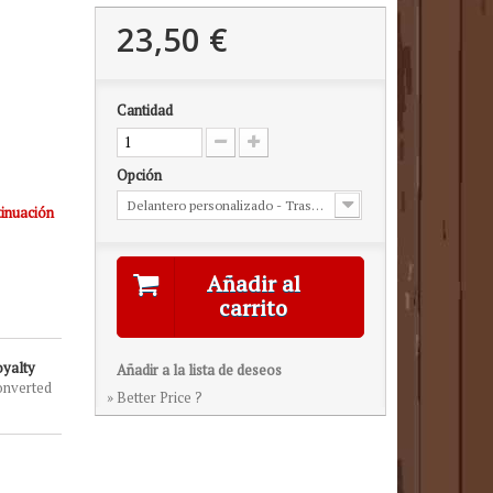
23,50 €
Cantidad
Opción
Delantero personalizado - Trasero estándar
tinuación
Añadir al
carrito
oyalty
Añadir a la lista de deseos
onverted
» Better Price ?