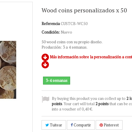
Wood coins personalizados x 50
Referencia
CUSTCB-WC50
Condición:
Nuevo
50 wood coins con su propio diseño.
Producción: 3 a 4 semanas.
Más información sobre la personalización a con
3-4 semanas
By buying this product you can collect up to
2
l
points
. Your cart will total
2
points
that can be c
into a voucher of
0,40 €
.
Tuitear
Compartir
Pinterest