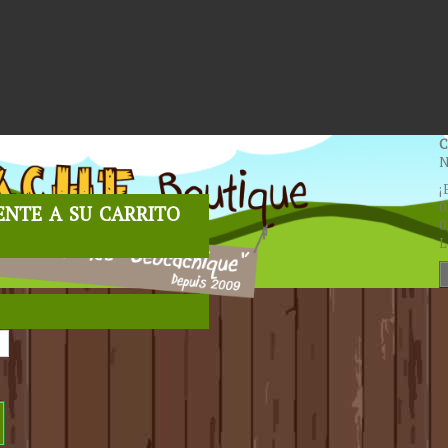
C
N
¡
nte a su carrito
0
0
L