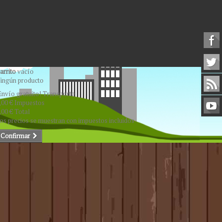
arrito
vacío
ingún producto
Envío gratuito!
Transporte
,00 €
Impuestos
,00 €
Total
os precios se muestran con impuestos incluidos
Confirmar