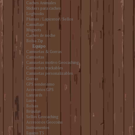
Caches Animales
Stickers para caches
Logbooks
Plumas / Lapiceros / Sellos
Camuflaje
Magnets
Caches de noche
Bolsa Zip
Equipo
Camisetas & Gorras
Camisetas
Camisetas motivo Geocaching
Camisetas trackables
Camisetas personalizables
Gorras
GPS senderismo
Accesorios GPS
Lanyards
Luces
Bolsas
Brújulas
Sellos Geocaching
Accesorios Geocoins
Instrumentos
Equipo T5