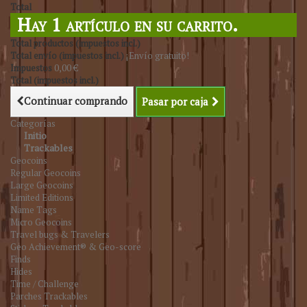
Total
Hay 1 artículo en su carrito.
Total productos (impuestos incl.)
Total envío (impuestos incl.)
¡Envío gratuito!
Impuestos
0,00 €
Total (impuestos incl.)
Continuar comprando
Pasar por caja
Categorías
Initio
Trackables
Geocoins
Regular Geocoins
Large Geocoins
Limited Editions
Name Tags
Micro Geocoins
Travel bugs & Travelers
Geo Achievement® & Geo-score
Finds
Hides
Time / Challenge
Parches Trackables