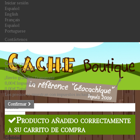
Iniciar sesión
Español
English
Français
Español
Portuguese
Contáctenos
Carrito
vacío
Ningún producto
¡Envío gratuito!
Transporte
0,00 €
Impuestos
0,00 €
Total
Los precios se muestran con impuestos incluidos
Confirmar
Buscar
Producto añadido correctamente
a su carrito de compra
Cantidad