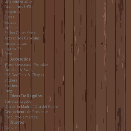
GPS senderismo
Accesorios GPS
Lanyards
Luces
Bolsas
Brújulas
Sellos Geocaching
Accesorios Geocoins
Instrumentos
Equipo T5
Otro
Accesorios
Wood Geocoins - Woodies
Goodies & Swag
005.GeoPin's & Chapas
Stickers
Parches
Juegos
Ideas De Regalos
Tarjetas Regalo
Día de la Madre / Día del Padre
Géocacheurs de Provence
Productos a medida
Nuevos
Nuevos