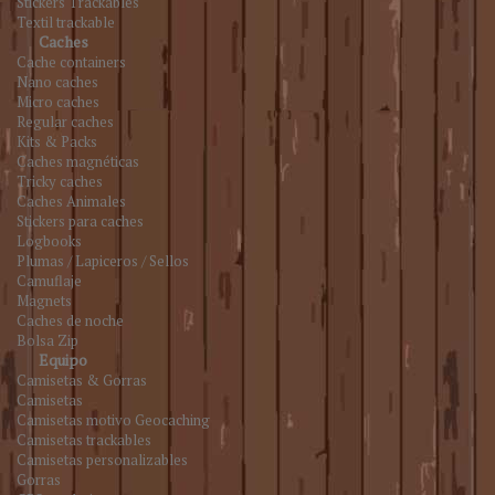
Stickers Trackables
Textil trackable
Caches
Cache containers
Nano caches
Micro caches
Regular caches
Kits & Packs
Caches magnéticas
Tricky caches
Caches Animales
Stickers para caches
Logbooks
Plumas / Lapiceros / Sellos
Camuflaje
Magnets
Caches de noche
Bolsa Zip
Equipo
Camisetas & Gorras
Camisetas
Camisetas motivo Geocaching
Camisetas trackables
Camisetas personalizables
Gorras