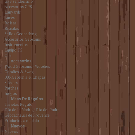
GPS senderismo
Accesorios GPS
Lanyards
Luces
Bolsas
Brújulas
Sellos Geocaching
Accesorios Geocoins
Instrumentos
Equipo T5
Otro
Accesorios
Wood Geocoins - Woodies
Goodies & Swag
005.GeoPin's & Chapas
Stickers
Parches
Juegos
Ideas De Regalos
Tarjetas Regalo
Día de la Madre / Día del Padre
Géocacheurs de Provence
Productos a medida
Nuevos
Nuevos