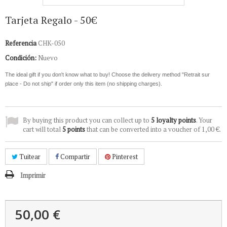
Tarjeta Regalo - 50€
Referencia
CHK-050
Condición:
Nuevo
The ideal gift if you don't know what to buy!
Choose the delivery method "Retrait sur
place - Do not ship" if order only this item (no shipping charges).
By buying this product you can collect up to
5
loyalty points
. Your
cart will total
5
points
that can be converted into a voucher of
1,00 €
.
Tuitear
Compartir
Pinterest
Imprimir
50,00 €