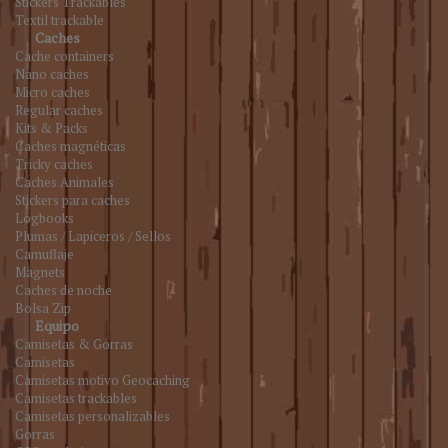
Stickers Trackables
Textil trackable
Caches
Cache containers
Nano caches
Micro caches
Regular caches
Kits & Packs
Caches magnéticas
Tricky caches
Caches Animales
Stickers para caches
Logbooks
Plumas / Lapiceros / Sellos
Camuflaje
Magnets
Caches de noche
Bolsa Zip
Equipo
Camisetas & Gorras
Camisetas
Camisetas motivo Geocaching
Camisetas trackables
Camisetas personalizables
Gorras