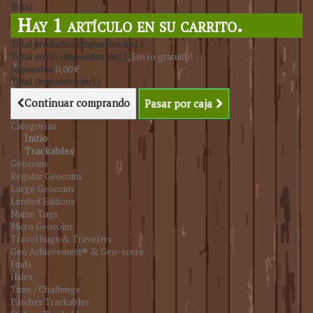
Total
Hay 1 artículo en su carrito.
Total productos (impuestos incl.)
Total envío (impuestos incl.)
¡Envío gratuito!
Impuestos
0,00 €
Total (impuestos incl.)
Continuar comprando
Pasar por caja
Categorías
Initio
Trackables
Geocoins
Regular Geocoins
Large Geocoins
Limited Editions
Name Tags
Micro Geocoins
Travel bugs & Travelers
Geo Achievement® & Geo-score
Finds
Hides
Time / Challenge
Parches Trackables