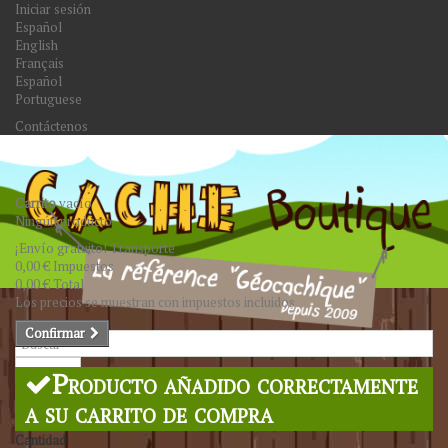
Iniciar sesión
Español
English
Français
Español
Portuguese
Contáctenos
Carrito
vacío
Ningún producto
¡Envío gratuito!
Transporte
0,00 €
Impuestos
0,00 €
Total
Los precios se muestran con impuestos incluidos
Confirmar
Buscar
Producto añadido correctamente
a su carrito de compra
Cantidad