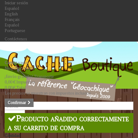
Iniciar sesión
Español
English
Français
Español
Portuguese
Contáctenos
Carrito
vacío
Ningún producto
¡Envío gratuito!
Transporte
0,00 €
Impuestos
0,00 €
Total
Los precios se muestran con impuestos incluidos
Confirmar
Buscar
Producto añadido correctamente
a su carrito de compra
Cantidad