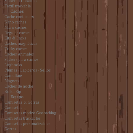
Stickers Trackables
Textil trackable
Caches
Cache containers
Nano caches
Micro caches
Regular caches
Kits & Packs
Caches magnéticas
Tricky caches
Caches Animales
Stickers para caches
Logbooks
Plumas / Lapiceros / Sellos
Camuflaje
Magnets
Caches de noche
Bolsa Zip
Equipo
Camisetas & Gorras
Camisetas
Camisetas motivo Geocaching
Camisetas trackables
Camisetas personalizables
Gorras