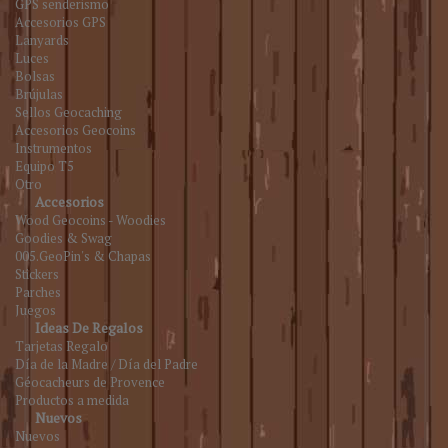
GPS senderismo
Accesorios GPS
Lanyards
Luces
Bolsas
Brújulas
Sellos Geocaching
Accesorios Geocoins
Instrumentos
Equipo T5
Otro
Accesorios
Wood Geocoins - Woodies
Goodies & Swag
005.GeoPin's & Chapas
Stickers
Parches
Juegos
Ideas De Regalos
Tarjetas Regalo
Día de la Madre / Día del Padre
Géocacheurs de Provence
Productos a medida
Nuevos
Nuevos