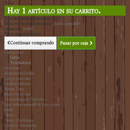
Total
Hay 1 artículo en su carrito.
Total productos (impuestos incl.)
Total envío (impuestos incl.)
¡Envío gratuito!
Impuestos
0,00 €
Total (impuestos incl.)
Continuar comprando
Pasar por caja
Categorías
Initio
Trackables
Geocoins
Regular Geocoins
Large Geocoins
Limited Editions
Name Tags
Micro Geocoins
Travel bugs & Travelers
Geo Achievement® & Geo-score
Finds
Hides
Time / Challenge
Parches Trackables