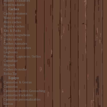
Stickers Trackables
Textil trackable
Caches
Cache containers
Nano caches
Micro caches
Regular caches
Kits & Packs
Caches magnéticas
Tricky caches
Caches Animales
Stickers para caches
Logbooks
Plumas / Lapiceros / Sellos
Camuflaje
Magnets
Caches de noche
Bolsa Zip
Equipo
Camisetas & Gorras
Camisetas
Camisetas motivo Geocaching
Camisetas trackables
Camisetas personalizables
Gorras