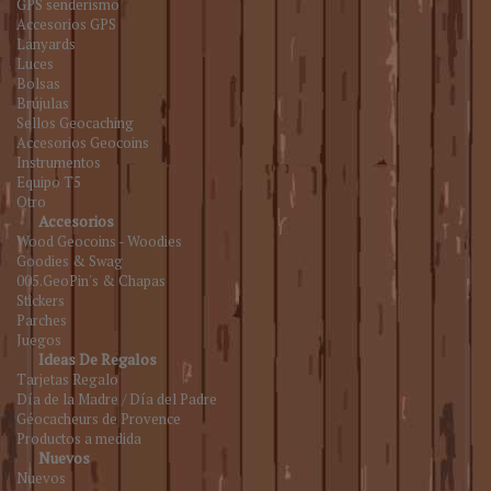
GPS senderismo
Accesorios GPS
Lanyards
Luces
Bolsas
Brújulas
Sellos Geocaching
Accesorios Geocoins
Instrumentos
Equipo T5
Otro
Accesorios
Wood Geocoins - Woodies
Goodies & Swag
005.GeoPin's & Chapas
Stickers
Parches
Juegos
Ideas De Regalos
Tarjetas Regalo
Día de la Madre / Día del Padre
Géocacheurs de Provence
Productos a medida
Nuevos
Nuevos