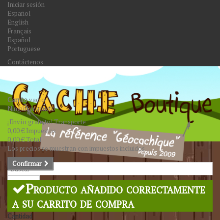
Iniciar sesión
Español
English
Français
Español
Portuguese
Contáctenos
Carrito
vacío
Ningún producto
¡Envío gratuito!
Transporte
0,00 €
Impuestos
0,00 €
Total
Los precios se muestran con impuestos incluidos
Confirmar
Buscar
Producto añadido correctamente
a su carrito de compra
Cantidad