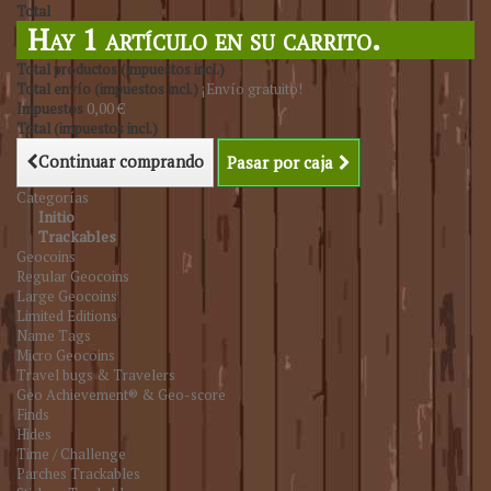
Total
Hay 1 artículo en su carrito.
Total productos (impuestos incl.)
Total envío (impuestos incl.)
¡Envío gratuito!
Impuestos
0,00 €
Total (impuestos incl.)
Continuar comprando
Pasar por caja
Categorías
Initio
Trackables
Geocoins
Regular Geocoins
Large Geocoins
Limited Editions
Name Tags
Micro Geocoins
Travel bugs & Travelers
Geo Achievement® & Geo-score
Finds
Hides
Time / Challenge
Parches Trackables