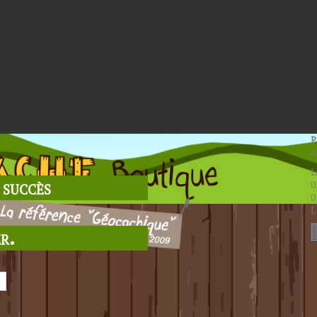
P
A
L
 succès
0
0
L
r.