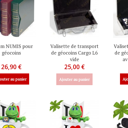
um NUMIS pour
Valisette de transport
Valise
géocoins
de géocoins Cargo L6
de gé
vide
av
26,90 €
25,00 €
outer au panier
Ajo
Ajouter au panier