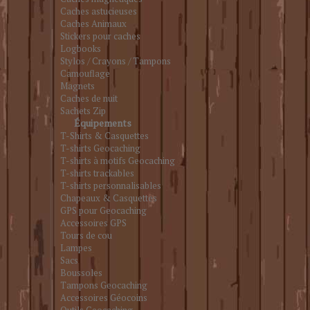
Caches astucieuses
Caches Animaux
Stickers pour caches
Logbooks
Stylos / Crayons / Tampons
Camouflage
Magnets
Caches de nuit
Sachets Zip
Équipements
T-Shirts & Casquettes
T-shirts Geocaching
T-shirts à motifs Geocaching
T-shirts trackables
T-shirts personnalisables
Chapeaux & Casquettes
GPS pour Geocaching
Accessoires GPS
Tours de cou
Lampes
Sacs
Boussoles
Tampons Geocaching
Accessoires Géocoins