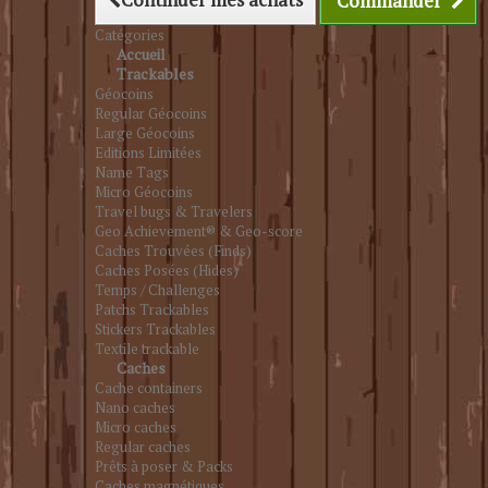
Commander
Catégories
Accueil
Trackables
Géocoins
Regular Géocoins
Large Géocoins
Editions Limitées
Name Tags
Micro Géocoins
Travel bugs & Travelers
Geo Achievement® & Geo-score
Caches Trouvées (Finds)
Caches Posées (Hides)
Temps / Challenges
Patchs Trackables
Stickers Trackables
Textile trackable
Caches
Cache containers
Nano caches
Micro caches
Regular caches
Prêts à poser & Packs
Caches magnétiques