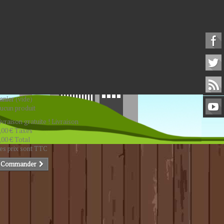
anier
(vide)
ucun produit
ivraison gratuite !
Livraison
,00 €
Taxes
,00 €
Total
es prix sont TTC
Commander