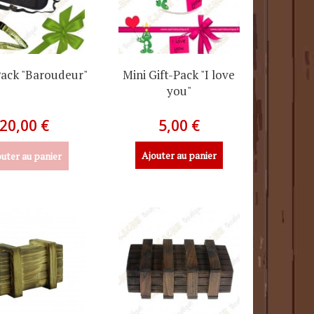
Pack "Baroudeur"
Mini Gift-Pack "I love
you"
20,00 €
5,00 €
Ajouter au panier
uter au panier