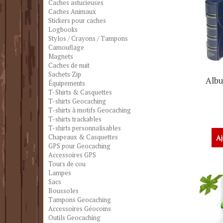
Caches astucieuses
Caches Animaux
Stickers pour caches
Logbooks
Stylos / Crayons / Tampons
Camouflage
Magnets
Caches de nuit
Sachets Zip
Alb
Équipements
T-Shirts & Casquettes
T-shirts Geocaching
T-shirts à motifs Geocaching
T-shirts trackables
T-shirts personnalisables
Chapeaux & Casquettes
Aj
GPS pour Geocaching
Accessoires GPS
Tours de cou
Lampes
Sacs
Boussoles
Tampons Geocaching
Accessoires Géocoins
Outils Geocaching