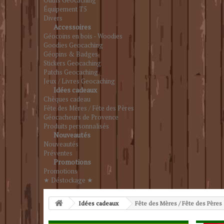
Outils Geocaching
Équipement T5
Divers
Accessoires
Géocoins en bois - Woodies
Goodies Geocaching
Géopins & Badges
Stickers Geocaching
Patchs Geocaching
Jeux / Livres Geocaching
Idées cadeaux
Chèques cadeau
Fête des Mères / Fête des Pères
Géocacheurs de Provence
Produits personnalisés
Nouveautés
Nouveautés
Préventes
Promotions
Promotions
★ Déstockage ★
Idées cadeaux
Fête des Mères / Fête des Pères