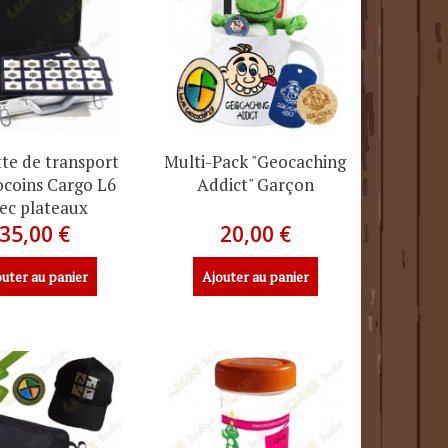
tte de transport
Multi-Pack "Geocaching
ocoins Cargo L6
Addict" Garçon
ec plateaux
35,00 €
20,00 €
uter au panier
Ajouter au panier