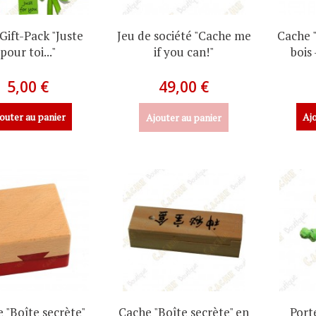
Gift-Pack "Juste
Jeu de société "Cache me
Cache "
pour toi..."
if you can!"
bois
5,00 €
49,00 €
outer au panier
Ajo
Ajouter au panier
 "Boîte secrète"
Cache "Boîte secrète" en
Port