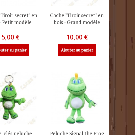
Tiroir secret" en
Cache "Tiroir secret" en
 - Petit modèle
bois - Grand modèle
5,00 €
10,00 €
uter au panier
Ajouter au panier
e-clés peluche
Peluche Signal the Frog