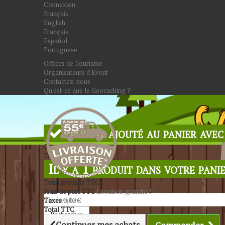
Connexion
Français
English
Français
Español
Portuguese
Offices de Tourisme
Organisateurs d'Event
Contactez-nous
Qu'est-ce que le Geocaching ?
Produit ajouté au panier avec
Quantité
Total
Il y a 1 produit dans votre panie
Total produits TTC
Frais de port TTC
Livraison gratuite !
Taxes
0,00 €
Total TTC
Rechercher
Continuer mes achats