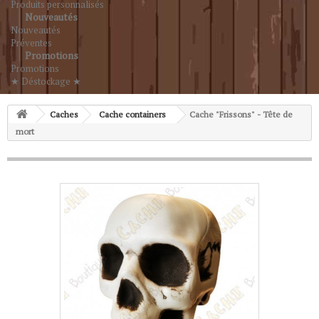
Produits personnalisés
Nouveautés
Nouveautés
Préventes
Promotions
Promotions
★ Déstockage ★
Caches
Cache containers
Cache "Frissons" - Tête de
mort