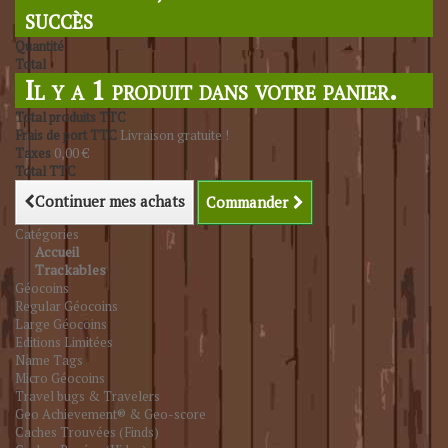
succès
Quantité
Total
Il y a 1 produit dans votre panier.
Total produits TTC
Frais de port TTC
Livraison gratuite !
Taxes
0,00 €
Total TTC
Continuer mes achats
Commander
Catégories
Accueil
Trackables
Géocoins
Regular Géocoins
Large Géocoins
Editions Limitées
Name Tags
Micro Géocoins
Travel bugs & Travelers
Geo Achievement® & Geo-score
Caches Trouvées (Finds)