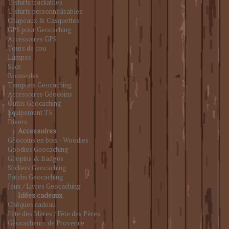
T-shirts trackables
T-shirts personnalisables
Chapeaux & Casquettes
GPS pour Geocaching
Accessoires GPS
Tours de cou
Lampes
Sacs
Boussoles
Tampons Geocaching
Accessoires Géocoins
Outils Geocaching
Équipement T5
Divers
Accessoires
Géocoins en bois - Woodies
Goodies Geocaching
Géopins & Badges
Stickers Geocaching
Patchs Geocaching
Jeux / Livres Geocaching
Idées cadeaux
Chèques cadeau
Fête des Mères / Fête des Pères
Géocacheurs de Provence