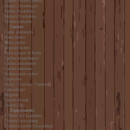
Caches Posées (Hides)
Temps / Challenges
Patchs Trackables
Stickers Trackables
Textile trackable
Caches
Cache containers
Nano caches
Micro caches
Regular caches
Prêts à poser & Packs
Caches magnétiques
Caches astucieuses
Caches Animaux
Stickers pour caches
Logbooks
Stylos / Crayons / Tampons
Camouflage
Magnets
Caches de nuit
Sachets Zip
Équipements
T-Shirts & Casquettes
T-shirts Geocaching
T-shirts à motifs Geocaching