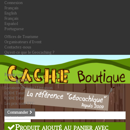
Connexion
Français
English
Français
Español
Portuguese
Offices de Tourisme
Organisateurs d'Event
Contactez-nous
Qu'est-ce que le Geocaching ?
Panier
(vide)
Aucun produit
Livraison gratuite !
Livraison
0,00 €
Taxes
0,00 €
Total
Les prix sont TTC
Commander
Rechercher
Produit ajouté au panier avec