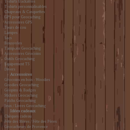
T-shirts trackables
T-shirts personnalisables
Chapeaux & Casquettes
GPS pour Geocaching
Accessoires GPS
Tours de cou
Lampes
Sacs
Boussoles
Tampons Geocaching
Accessoires Géocoins
Outils Geocaching
Équipement T5
Divers
Accessoires
Géocoins en bois - Woodies
Goodies Geocaching
Géopins & Badges
Stickers Geocaching
Patchs Geocaching
Jeux / Livres Geocaching
Idées cadeaux
Chèques cadeau
Fête des Mères / Fête des Pères
Géocacheurs de Provence