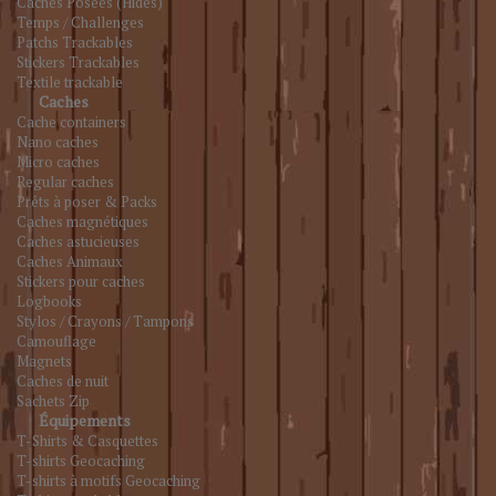
Caches Posées (Hides)
Temps / Challenges
Patchs Trackables
Stickers Trackables
Textile trackable
Caches
Cache containers
Nano caches
Micro caches
Regular caches
Prêts à poser & Packs
Caches magnétiques
Caches astucieuses
Caches Animaux
Stickers pour caches
Logbooks
Stylos / Crayons / Tampons
Camouflage
Magnets
Caches de nuit
Sachets Zip
Équipements
T-Shirts & Casquettes
T-shirts Geocaching
T-shirts à motifs Geocaching