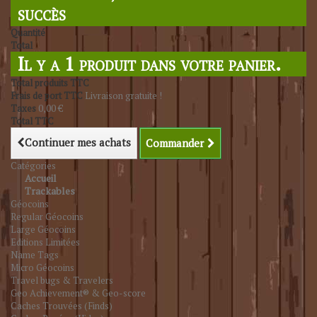
succès
Quantité
Total
Il y a 1 produit dans votre panier.
Total produits TTC
Frais de port TTC
Livraison gratuite !
Taxes
0,00 €
Total TTC
Continuer mes achats
Commander
Catégories
Accueil
Trackables
Géocoins
Regular Géocoins
Large Géocoins
Editions Limitées
Name Tags
Micro Géocoins
Travel bugs & Travelers
Geo Achievement® & Geo-score
Caches Trouvées (Finds)