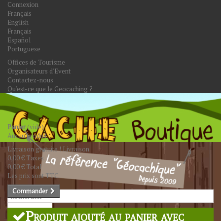
Connexion
Français
English
Français
Español
Portuguese
Offices de Tourisme
Organisateurs d'Event
Contactez-nous
Qu'est-ce que le Geocaching ?
Panier
(vide)
Aucun produit
Livraison gratuite !
Livraison
0,00 €
Taxes
0,00 €
Total
Les prix sont TTC
Commander
Rechercher
Produit ajouté au panier avec