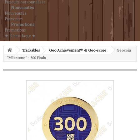
Produits personnalisés
Nouveautés
Nouveautés
Préventes
Promotions
Promotions
★ Déstockage ★
Trackables
Geo Achievement® & Geo-score
Geocoin
"Milestone" - 300 Finds