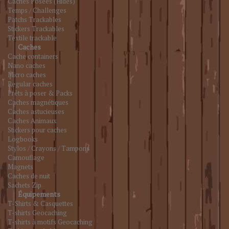
Caches Posées (Hides)
Temps / Challenges
Patchs Trackables
Stickers Trackables
Textile trackable
Caches
Cache containers
Nano caches
Micro caches
Regular caches
Prêts à poser & Packs
Caches magnétiques
Caches astucieuses
Caches Animaux
Stickers pour caches
Logbooks
Stylos / Crayons / Tampons
Camouflage
Magnets
Caches de nuit
Sachets Zip
Équipements
T-Shirts & Casquettes
T-shirts Geocaching
T-shirts à motifs Geocaching