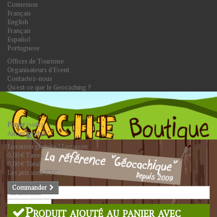
Connexion
Français
English
Français
Español
Portuguese
Offices de Tourisme
Organisateurs d'Event
Contactez-nous
Qu'est-ce que le Geocaching ?
Panier
(vide)
Aucun produit
Livraison gratuite !
Livraison
0,00 €
Taxes
0,00 €
Total
Les prix sont TTC
Commander
Rechercher
Produit ajouté au panier avec