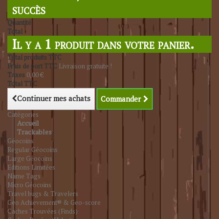
succès
Quantité
Total
Il y a 1 produit dans votre panier.
Total produits TTC
Frais de port TTC
Livraison gratuite !
Taxes
0,00 €
Total TTC
Continuer mes achats
Commander
Catégories
Accueil
Trackables
Géocoins
Regular Géocoins
Large Géocoins
Editions Limitées
Name Tags
Micro Géocoins
Travel bugs & Travelers
Geo Achievement® & Geo-score
Caches Trouvées (Finds)