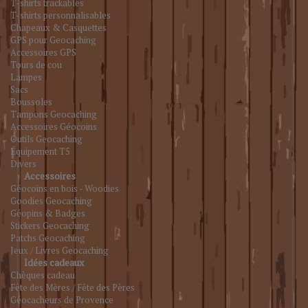
T-shirts trackables
T-shirts personnalisables
Chapeaux & Casquettes
GPS pour Geocaching
Accessoires GPS
Tours de cou
Lampes
Sacs
Boussoles
Tampons Geocaching
Accessoires Géocoins
Outils Geocaching
Équipement T5
Divers
Accessoires
Géocoins en bois - Woodies
Goodies Geocaching
Géopins & Badges
Stickers Geocaching
Patchs Geocaching
Jeux / Livres Geocaching
Idées cadeaux
Chèques cadeau
Fête des Mères / Fête des Pères
Géocacheurs de Provence