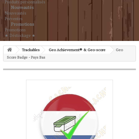
Produits personnalisés
Nouveautés
Nouveautés
Préventes
Promotions
Promotions
★ Déstockage ★
Trackables
Geo Achievement® & Geo-score
Geo
Score Badge - Pays Bas