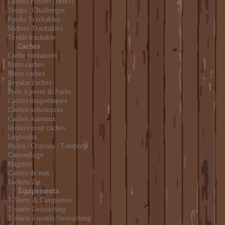
Caches Posées (Hides)
Temps / Challenges
Patchs Trackables
Stickers Trackables
Textile trackable
Caches
Cache containers
Nano caches
Micro caches
Regular caches
Prêts à poser & Packs
Caches magnétiques
Caches astucieuses
Caches Animaux
Stickers pour caches
Logbooks
Stylos / Crayons / Tampons
Camouflage
Magnets
Caches de nuit
Sachets Zip
Équipements
T-Shirts & Casquettes
T-shirts Geocaching
T-shirts à motifs Geocaching