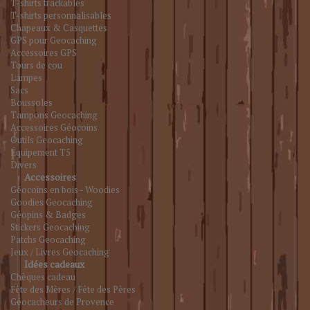
T-shirts trackables
T-shirts personnalisables
Chapeaux & Casquettes
GPS pour Geocaching
Accessoires GPS
Tours de cou
Lampes
Sacs
Boussoles
Tampons Geocaching
Accessoires Géocoins
Outils Geocaching
Équipement T5
Divers
Accessoires
Géocoins en bois - Woodies
Goodies Geocaching
Géopins & Badges
Stickers Geocaching
Patchs Geocaching
Jeux / Livres Geocaching
Idées cadeaux
Chèques cadeau
Fête des Mères / Fête des Pères
Géocacheurs de Provence