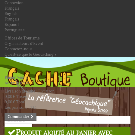
Connexion
Français
English
Français
Español
Portuguese
Offices de Tourisme
Organisateurs d'Event
Contactez-nous
Qu'est-ce que le Geocaching ?
Panier
(vide)
Aucun produit
Livraison gratuite !
Livraison
0,00 €
Taxes
0,00 €
Total
Les prix sont TTC
Commander
Rechercher
Produit ajouté au panier avec