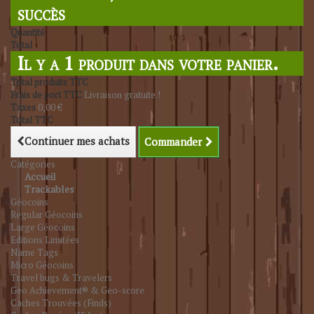
succès
Quantité
Total
Il y a 1 produit dans votre panier.
Total produits TTC
Frais de port TTC
Livraison gratuite !
Taxes
0,00 €
Total TTC
Continuer mes achats
Commander
Catégories
Accueil
Trackables
Géocoins
Regular Géocoins
Large Géocoins
Editions Limitées
Name Tags
Micro Géocoins
Travel bugs & Travelers
Geo Achievement® & Geo-score
Caches Trouvées (Finds)