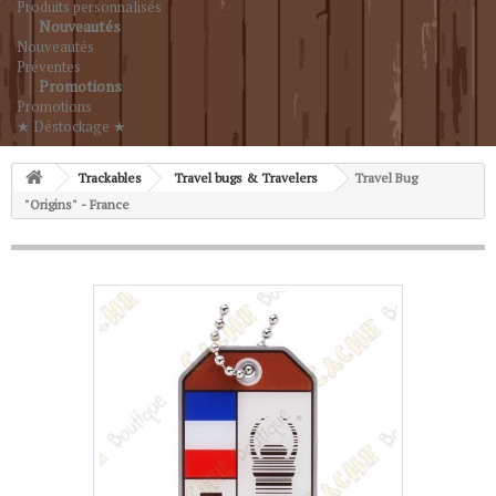
Produits personnalisés
Nouveautés
Nouveautés
Préventes
Promotions
Promotions
★ Déstockage ★
Trackables
Travel bugs & Travelers
Travel Bug
"Origins" - France