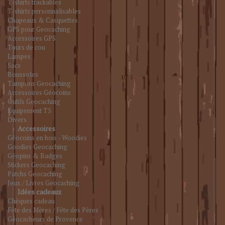
T-shirts trackables
T-shirts personnalisables
Chapeaux & Casquettes
GPS pour Geocaching
Accessoires GPS
Tours de cou
Lampes
Sacs
Boussoles
Tampons Geocaching
Accessoires Géocoins
Outils Geocaching
Équipement T5
Divers
Accessoires
Géocoins en bois - Woodies
Goodies Geocaching
Géopins & Badges
Stickers Geocaching
Patchs Geocaching
Jeux / Livres Geocaching
Idées cadeaux
Chèques cadeau
Fête des Mères / Fête des Pères
Géocacheurs de Provence