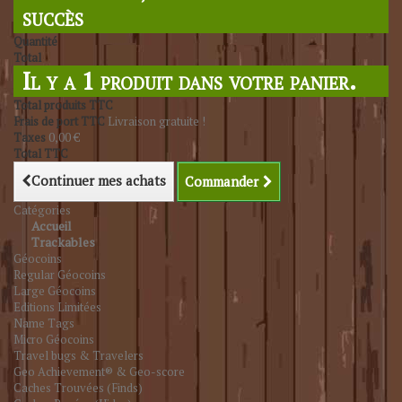
succès
Quantité
Total
Il y a 1 produit dans votre panier.
Total produits TTC
Frais de port TTC
Livraison gratuite !
Taxes
0,00 €
Total TTC
Continuer mes achats
Commander
Catégories
Accueil
Trackables
Géocoins
Regular Géocoins
Large Géocoins
Editions Limitées
Name Tags
Micro Géocoins
Travel bugs & Travelers
Geo Achievement® & Geo-score
Caches Trouvées (Finds)