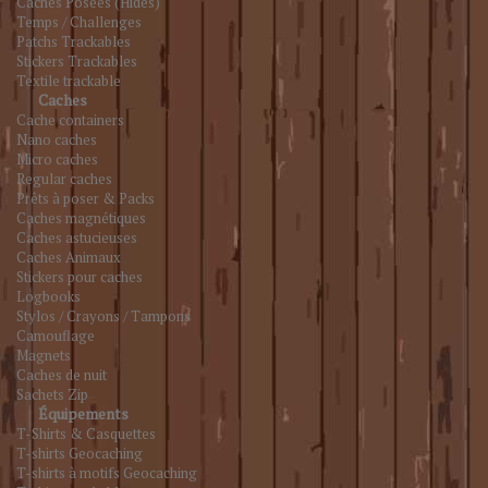
Caches Posées (Hides)
Temps / Challenges
Patchs Trackables
Stickers Trackables
Textile trackable
Caches
Cache containers
Nano caches
Micro caches
Regular caches
Prêts à poser & Packs
Caches magnétiques
Caches astucieuses
Caches Animaux
Stickers pour caches
Logbooks
Stylos / Crayons / Tampons
Camouflage
Magnets
Caches de nuit
Sachets Zip
Équipements
T-Shirts & Casquettes
T-shirts Geocaching
T-shirts à motifs Geocaching