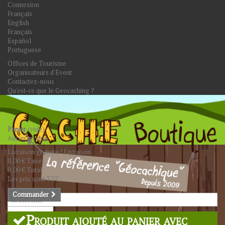
Connexion
Français
English
Français
Español
Portuguese
Offices de Tourisme
Organisateurs d'Event
Contactez-nous
Qu'est-ce que le Geocaching ?
Panier
(vide)
Aucun produit
Livraison gratuite !
Livraison
0,00 €
Taxes
0,00 €
Total
Les prix sont TTC
Commander
Rechercher
Produit ajouté au panier avec