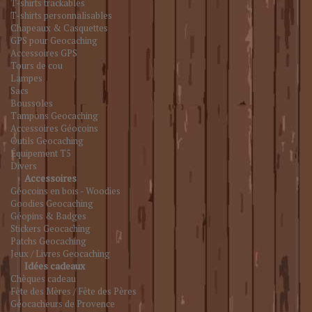
T-shirts trackables
T-shirts personnalisables
Chapeaux & Casquettes
GPS pour Geocaching
Accessoires GPS
Tours de cou
Lampes
Sacs
Boussoles
Tampons Geocaching
Accessoires Géocoins
Outils Geocaching
Équipement T5
Divers
Accessoires
Géocoins en bois - Woodies
Goodies Geocaching
Géopins & Badges
Stickers Geocaching
Patchs Geocaching
Jeux / Livres Geocaching
Idées cadeaux
Chèques cadeau
Fête des Mères / Fête des Pères
Géocacheurs de Provence