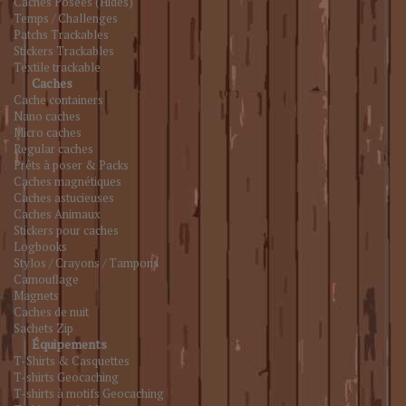
Caches Posées (Hides)
Temps / Challenges
Patchs Trackables
Stickers Trackables
Textile trackable
Caches
Cache containers
Nano caches
Micro caches
Regular caches
Prêts à poser & Packs
Caches magnétiques
Caches astucieuses
Caches Animaux
Stickers pour caches
Logbooks
Stylos / Crayons / Tampons
Camouflage
Magnets
Caches de nuit
Sachets Zip
Équipements
T-Shirts & Casquettes
T-shirts Geocaching
T-shirts à motifs Geocaching