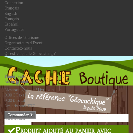
Connexion
Français
English
Français
Español
Portuguese
Offices de Tourisme
Organisateurs d'Event
Contactez-nous
Qu'est-ce que le Geocaching ?
Panier
(vide)
Aucun produit
Livraison gratuite !
Livraison
0,00 €
Taxes
0,00 €
Total
Les prix sont TTC
Commander
Rechercher
Produit ajouté au panier avec