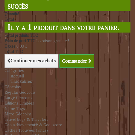
succès
Quantité
Total
Il y a 1 produit dans votre panier.
Total produits TTC
Frais de port TTC
Livraison gratuite !
Taxes
0,00 €
Total TTC
Continuer mes achats
Commander
Catégories
Accueil
Trackables
Géocoins
Regular Géocoins
Large Géocoins
Editions Limitées
Name Tags
Micro Géocoins
Travel bugs & Travelers
Geo Achievement® & Geo-score
Caches Trouvées (Finds)