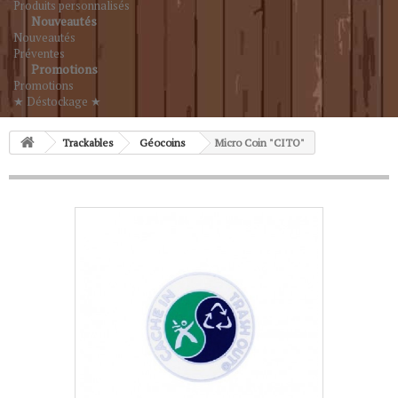
Produits personnalisés
Nouveautés
Nouveautés
Préventes
Promotions
Promotions
★ Déstockage ★
Trackables
Géocoins
Micro Coin "CITO"