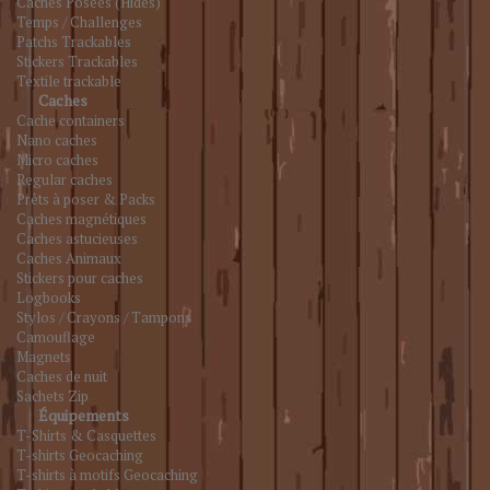
Caches Posées (Hides)
Temps / Challenges
Patchs Trackables
Stickers Trackables
Textile trackable
Caches
Cache containers
Nano caches
Micro caches
Regular caches
Prêts à poser & Packs
Caches magnétiques
Caches astucieuses
Caches Animaux
Stickers pour caches
Logbooks
Stylos / Crayons / Tampons
Camouflage
Magnets
Caches de nuit
Sachets Zip
Équipements
T-Shirts & Casquettes
T-shirts Geocaching
T-shirts à motifs Geocaching