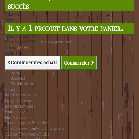
succès
Quantité
Total
Il y a 1 produit dans votre panier.
Total produits TTC
Frais de port TTC
Livraison gratuite !
Taxes
0,00 €
Total TTC
Continuer mes achats
Commander
Catégories
Accueil
Trackables
Géocoins
Regular Géocoins
Large Géocoins
Editions Limitées
Name Tags
Micro Géocoins
Travel bugs & Travelers
Geo Achievement® & Geo-score
Caches Trouvées (Finds)