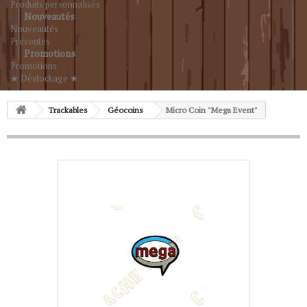
Produits personnalisés
Nouveautés
Nouveautés
Préventes
Promotions
Promotions
★ Déstockage ★
Trackables
Géocoins
Micro Coin "Mega Event"