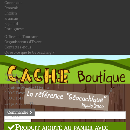
Connexion
Français
English
Français
Español
Portuguese
Offices de Tourisme
Organisateurs d'Event
Contactez-nous
Qu'est-ce que le Geocaching ?
Panier
(vide)
Aucun produit
Livraison gratuite !
Livraison
0,00 €
Taxes
0,00 €
Total
Les prix sont TTC
Commander
Rechercher
Produit ajouté au panier avec