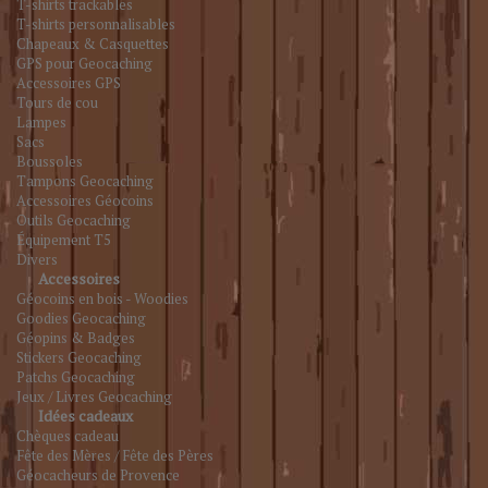
T-shirts trackables
T-shirts personnalisables
Chapeaux & Casquettes
GPS pour Geocaching
Accessoires GPS
Tours de cou
Lampes
Sacs
Boussoles
Tampons Geocaching
Accessoires Géocoins
Outils Geocaching
Équipement T5
Divers
Accessoires
Géocoins en bois - Woodies
Goodies Geocaching
Géopins & Badges
Stickers Geocaching
Patchs Geocaching
Jeux / Livres Geocaching
Idées cadeaux
Chèques cadeau
Fête des Mères / Fête des Pères
Géocacheurs de Provence