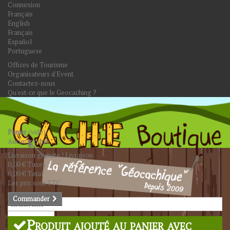
Connexion
Français
English
Français
Español
Portuguese
Offices de Tourisme
Organisateurs d'Event
Contactez-nous
Qu'est-ce que le Geocaching ?
Panier
(vide)
Aucun produit
Livraison gratuite !
Livraison
0,00 €
Taxes
0,00 €
Total
Les prix sont TTC
Commander
Rechercher
Produit ajouté au panier avec