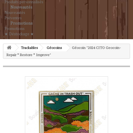
Produits personnalisés
Nouveautés
Nouveautés
Préventes
Promotions
Promotions
★ Déstockage ★
Trackables
Géocoins
Géocoin "2024 CITO Geocoin-
Repair * Restore * Improve"