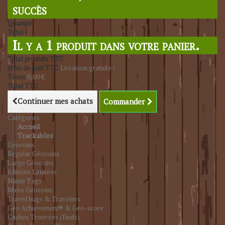
succès
Quantité
Total
Il y a 1 produit dans votre panier.
Total produits TTC
Frais de port TTC
Livraison gratuite !
Taxes
0,00 €
Total TTC
Continuer mes achats
Commander
Catégories
Accueil
Trackables
Géocoins
Regular Géocoins
Large Géocoins
Editions Limitées
Name Tags
Micro Géocoins
Travel bugs & Travelers
Geo Achievement® & Geo-score
Caches Trouvées (Finds)