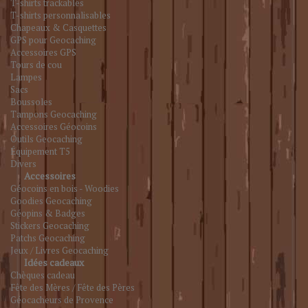
T-shirts trackables
T-shirts personnalisables
Chapeaux & Casquettes
GPS pour Geocaching
Accessoires GPS
Tours de cou
Lampes
Sacs
Boussoles
Tampons Geocaching
Accessoires Géocoins
Outils Geocaching
Équipement T5
Divers
Accessoires
Géocoins en bois - Woodies
Goodies Geocaching
Géopins & Badges
Stickers Geocaching
Patchs Geocaching
Jeux / Livres Geocaching
Idées cadeaux
Chèques cadeau
Fête des Mères / Fête des Pères
Géocacheurs de Provence