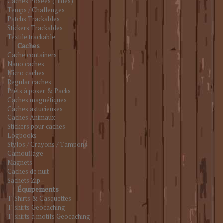
Caches Posées (Hides)
Temps / Challenges
Patchs Trackables
Stickers Trackables
Textile trackable
Caches
Cache containers
Nano caches
Micro caches
Regular caches
Prêts à poser & Packs
Caches magnétiques
Caches astucieuses
Caches Animaux
Stickers pour caches
Logbooks
Stylos / Crayons / Tampons
Camouflage
Magnets
Caches de nuit
Sachets Zip
Équipements
T-Shirts & Casquettes
T-shirts Geocaching
T-shirts à motifs Geocaching