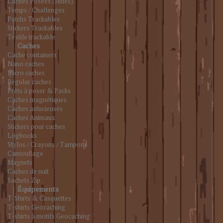
Caches Posées (Hides)
Temps / Challenges
Patchs Trackables
Stickers Trackables
Textile trackable
Caches
Cache containers
Nano caches
Micro caches
Regular caches
Prêts à poser & Packs
Caches magnétiques
Caches astucieuses
Caches Animaux
Stickers pour caches
Logbooks
Stylos / Crayons / Tampons
Camouflage
Magnets
Caches de nuit
Sachets Zip
Équipements
T-Shirts & Casquettes
T-shirts Geocaching
T-shirts à motifs Geocaching