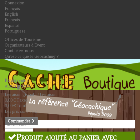
Connexion
Français
English
Français
Español
Portuguese
Offices de Tourisme
Organisateurs d'Event
Contactez-nous
Qu'est-ce que le Geocaching ?
Panier
(vide)
Aucun produit
Livraison gratuite !
Livraison
0,00 €
Taxes
0,00 €
Total
Les prix sont TTC
Commander
Rechercher
Produit ajouté au panier avec