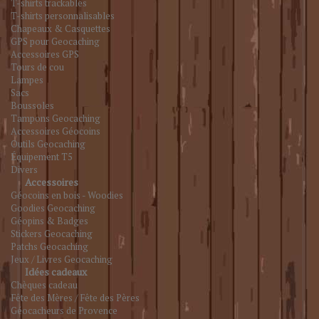
T-shirts trackables
T-shirts personnalisables
Chapeaux & Casquettes
GPS pour Geocaching
Accessoires GPS
Tours de cou
Lampes
Sacs
Boussoles
Tampons Geocaching
Accessoires Géocoins
Outils Geocaching
Équipement T5
Divers
Accessoires
Géocoins en bois - Woodies
Goodies Geocaching
Géopins & Badges
Stickers Geocaching
Patchs Geocaching
Jeux / Livres Geocaching
Idées cadeaux
Chèques cadeau
Fête des Mères / Fête des Pères
Géocacheurs de Provence