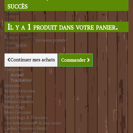
succès
Quantité
Total
Il y a 1 produit dans votre panier.
Total produits TTC
Frais de port TTC
Livraison gratuite !
Taxes
0,00 €
Total TTC
Continuer mes achats
Commander
Catégories
Accueil
Trackables
Géocoins
Regular Géocoins
Large Géocoins
Editions Limitées
Name Tags
Micro Géocoins
Travel bugs & Travelers
Geo Achievement® & Geo-score
Caches Trouvées (Finds)