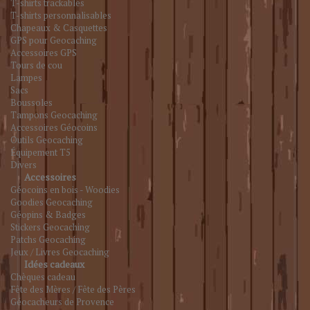
T-shirts trackables
T-shirts personnalisables
Chapeaux & Casquettes
GPS pour Geocaching
Accessoires GPS
Tours de cou
Lampes
Sacs
Boussoles
Tampons Geocaching
Accessoires Géocoins
Outils Geocaching
Équipement T5
Divers
Accessoires
Géocoins en bois - Woodies
Goodies Geocaching
Géopins & Badges
Stickers Geocaching
Patchs Geocaching
Jeux / Livres Geocaching
Idées cadeaux
Chèques cadeau
Fête des Mères / Fête des Pères
Géocacheurs de Provence