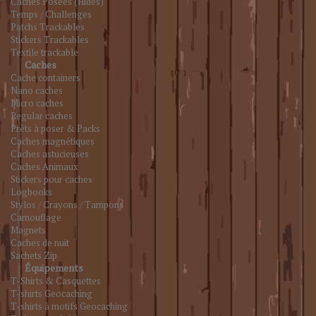
Caches Posées (Hides)
Temps / Challenges
Patchs Trackables
Stickers Trackables
Textile trackable
Caches
Cache containers
Nano caches
Micro caches
Regular caches
Prêts à poser & Packs
Caches magnétiques
Caches astucieuses
Caches Animaux
Stickers pour caches
Logbooks
Stylos / Crayons / Tampons
Camouflage
Magnets
Caches de nuit
Sachets Zip
Équipements
T-Shirts & Casquettes
T-shirts Geocaching
T-shirts à motifs Geocaching