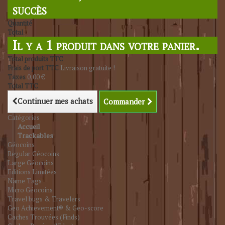
succès
Quantité
Total
Il y a 1 produit dans votre panier.
Total produits TTC
Frais de port TTC
Livraison gratuite !
Taxes
0,00 €
Total TTC
Continuer mes achats
Commander
Catégories
Accueil
Trackables
Géocoins
Regular Géocoins
Large Géocoins
Editions Limitées
Name Tags
Micro Géocoins
Travel bugs & Travelers
Geo Achievement® & Geo-score
Caches Trouvées (Finds)