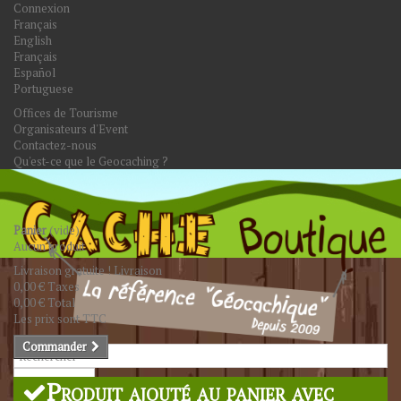
Connexion
Français
English
Français
Español
Portuguese
Offices de Tourisme
Organisateurs d'Event
Contactez-nous
Qu'est-ce que le Geocaching ?
Panier
(vide)
Aucun produit
Livraison gratuite !
Livraison
0,00 €
Taxes
0,00 €
Total
Les prix sont TTC
Commander
Rechercher
Produit ajouté au panier avec