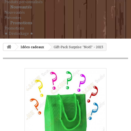
Produits personnalisés
Nouveautés
Nouveautés
Préventes
Promotions
Promotions
★ Déstockage ★
Idées cadeaux
Gift-Pack Surprise "Noël" - 2023