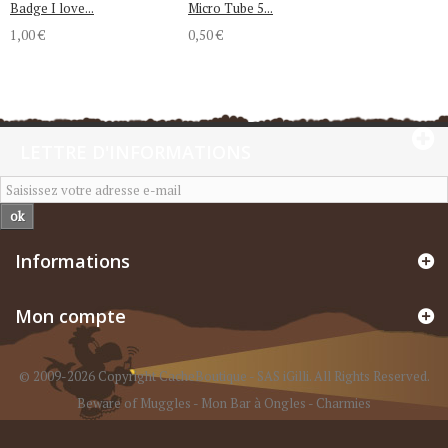
Badge I love...
Micro Tube 5...
1,00 €
0,50 €
LETTRE D'INFORMATIONS
ok
Informations
Mon compte
© 2009-2026 Copyright CacheBoutique - SAS iGilli. All Rights Reserved.
Beware of Muggles
-
Mon Bar à Ongles
-
Charmies