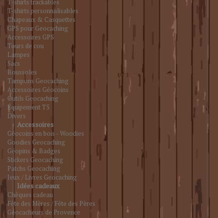
T-shirts trackables
T-shirts personnalisables
Chapeaux & Casquettes
GPS pour Geocaching
Accessoires GPS
Tours de cou
Lampes
Sacs
Boussoles
Tampons Geocaching
Accessoires Géocoins
Outils Geocaching
Équipement T5
Divers
Accessoires
Géocoins en bois - Woodies
Goodies Geocaching
Géopins & Badges
Stickers Geocaching
Patchs Geocaching
Jeux / Livres Geocaching
Idées cadeaux
Chèques cadeau
Fête des Mères / Fête des Pères
Géocacheurs de Provence