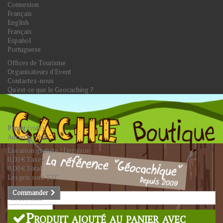
Connexion
Français
English
Français
Español
Portuguese
Offices de Tourisme
Organisateurs d'Event
Contactez-nous
Qu'est-ce que le Geocaching ?
Panier
(vide)
Aucun produit
Livraison gratuite !
Livraison
0,00 €
Taxes
0,00 €
Total
Les prix sont TTC
Commander
Rechercher
Produit ajouté au panier avec