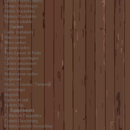
Caches Posées (Hides)
Temps / Challenges
Patchs Trackables
Stickers Trackables
Textile trackable
Caches
Cache containers
Nano caches
Micro caches
Regular caches
Prêts à poser & Packs
Caches magnétiques
Caches astucieuses
Caches Animaux
Stickers pour caches
Logbooks
Stylos / Crayons / Tampons
Camouflage
Magnets
Caches de nuit
Sachets Zip
Équipements
T-Shirts & Casquettes
T-shirts Geocaching
T-shirts à motifs Geocaching