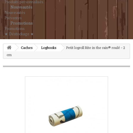
Produits personnalisés
Nouveautés
Nouveautés
Préventes
Promotions
Promotions
★ Déstockage ★
Caches
Logbooks
Petit logroll Rite in the rain® roulé - 2
cm