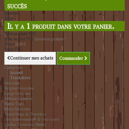
succès
Quantité
Total
Il y a 1 produit dans votre panier.
Total produits TTC
Frais de port TTC
Livraison gratuite !
Taxes
0,00 €
Total TTC
Continuer mes achats
Commander
Catégories
Accueil
Trackables
Géocoins
Regular Géocoins
Large Géocoins
Editions Limitées
Name Tags
Micro Géocoins
Travel bugs & Travelers
Geo Achievement® & Geo-score
Caches Trouvées (Finds)