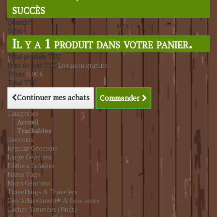
succès
Quantité
Total
Il y a 1 produit dans votre panier.
Total produits TTC
Frais de port TTC
Livraison gratuite !
Taxes
0,00 €
Total TTC
Continuer mes achats
Commander
Catégories
Accueil
Trackables
Géocoins
Regular Géocoins
Large Géocoins
Editions Limitées
Name Tags
Micro Géocoins
Travel bugs & Travelers
Geo Achievement® & Geo-score
Caches Trouvées (Finds)