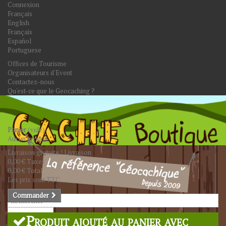
Connexion
Français
English
Français
Español
Portuguese
Offices de Tourisme
Organisateurs d'Event
Contactez-nous
Qu'est-ce que le Geocaching ?
Panier
(vide)
Aucun produit
Livraison gratuite !
Livraison
0,00 €
Taxes
0,00 €
Total
Les prix sont TTC
Commander
Rechercher
Produit ajouté au panier avec