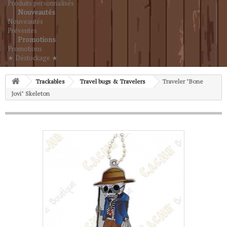
Produits personnalisés
Nouveautés
Nouveautés
Préventes
Promotions
Promotions
★ Déstockage ★
Trackables
Travel bugs & Travelers
Traveler "Bone
Jovi" Skeleton