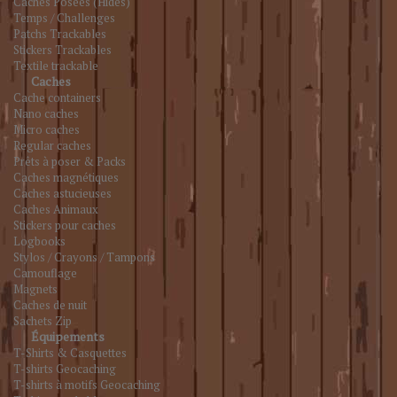
Caches Posées (Hides)
Temps / Challenges
Patchs Trackables
Stickers Trackables
Textile trackable
Caches
Cache containers
Nano caches
Micro caches
Regular caches
Prêts à poser & Packs
Caches magnétiques
Caches astucieuses
Caches Animaux
Stickers pour caches
Logbooks
Stylos / Crayons / Tampons
Camouflage
Magnets
Caches de nuit
Sachets Zip
Équipements
T-Shirts & Casquettes
T-shirts Geocaching
T-shirts à motifs Geocaching