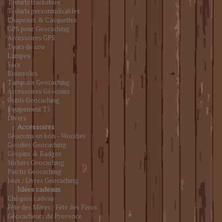
T-shirts trackables
T-shirts personnalisables
Chapeaux & Casquettes
GPS pour Geocaching
Accessoires GPS
Tours de cou
Lampes
Sacs
Boussoles
Tampons Geocaching
Accessoires Géocoins
Outils Geocaching
Équipement T5
Divers
Accessoires
Géocoins en bois - Woodies
Goodies Geocaching
Géopins & Badges
Stickers Geocaching
Patchs Geocaching
Jeux / Livres Geocaching
Idées cadeaux
Chèques cadeau
Fête des Mères / Fête des Pères
Géocacheurs de Provence