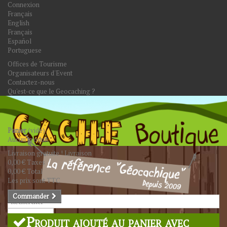
Connexion
Français
English
Français
Español
Portuguese
Offices de Tourisme
Organisateurs d'Event
Contactez-nous
Qu'est-ce que le Geocaching ?
Panier
(vide)
Aucun produit
Livraison gratuite !
Livraison
0,00 €
Taxes
0,00 €
Total
Les prix sont TTC
Commander
Rechercher
Produit ajouté au panier avec