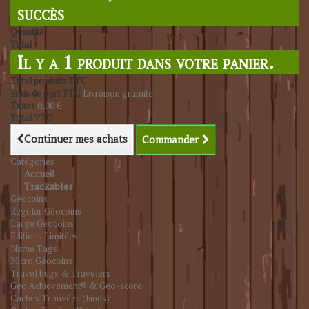
succès
Quantité
Total
Il y a 1 produit dans votre panier.
Total produits TTC
Frais de port TTC
Livraison gratuite !
Taxes
0,00 €
Total TTC
Continuer mes achats
Commander
Catégories
Accueil
Trackables
Géocoins
Regular Géocoins
Large Géocoins
Editions Limitées
Name Tags
Micro Géocoins
Travel bugs & Travelers
Geo Achievement® & Geo-score
Caches Trouvées (Finds)