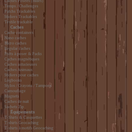
Caches Posées (Hides)
Temps / Challenges
Patchs Trackables
Stickers Trackables
Textile trackable
Caches
Cache containers
Nano caches
Micro caches
Regular caches
Prêts à poser & Packs
Caches magnétiques
Caches astucieuses
Caches Animaux
Stickers pour caches
Logbooks
Stylos / Crayons / Tampons
Camouflage
Magnets
Caches de nuit
Sachets Zip
Équipements
T-Shirts & Casquettes
T-shirts Geocaching
T-shirts à motifs Geocaching