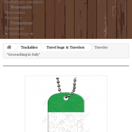
Produits personnalisés
Nouveautés
Nouveautés
Préventes
Promotions
Promotions
★ Déstockage ★
Trackables
Travel bugs & Travelers
Traveler
"Geocaching in Italy"