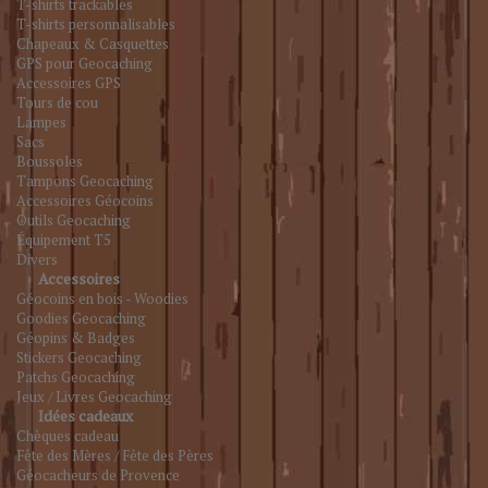
T-shirts trackables
T-shirts personnalisables
Chapeaux & Casquettes
GPS pour Geocaching
Accessoires GPS
Tours de cou
Lampes
Sacs
Boussoles
Tampons Geocaching
Accessoires Géocoins
Outils Geocaching
Équipement T5
Divers
Accessoires
Géocoins en bois - Woodies
Goodies Geocaching
Géopins & Badges
Stickers Geocaching
Patchs Geocaching
Jeux / Livres Geocaching
Idées cadeaux
Chèques cadeau
Fête des Mères / Fête des Pères
Géocacheurs de Provence