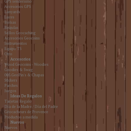
GPS senderismo
Accesorios GPS
Lanyards
Luces
Bolsas
Brújulas
Sellos Geocaching
Accesorios Geocoins
Instrumentos
Equipo T5
Otro
Accesorios
Wood Geocoins - Woodies
Goodies & Swag
005.GeoPin's & Chapas
Stickers
Parches
Juegos
Ideas De Regalos
Tarjetas Regalo
Día de la Madre / Día del Padre
Géocacheurs de Provence
Productos a medida
Nuevos
Nuevos