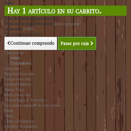
Total
Hay 1 artículo en su carrito.
Total productos (impuestos incl.)
Total envío (impuestos incl.)
¡Envío gratuito!
Impuestos
0,00 €
Total (impuestos incl.)
Continuar comprando
Pasar por caja
Categorías
Initio
Trackables
Geocoins
Regular Geocoins
Large Geocoins
Limited Editions
Name Tags
Micro Geocoins
Travel bugs & Travelers
Geo Achievement® & Geo-score
Finds
Hides
Time / Challenge
Parches Trackables