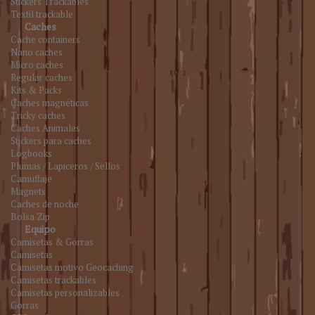
Stickers Trackables
Textil trackable
Caches
Cache containers
Nano caches
Micro caches
Regular caches
Kits & Packs
Caches magnéticas
Tricky caches
Caches Animales
Stickers para caches
Logbooks
Plumas / Lapiceros / Sellos
Camuflaje
Magnets
Caches de noche
Bolsa Zip
Equipo
Camisetas & Gorras
Camisetas
Camisetas motivo Geocaching
Camisetas trackables
Camisetas personalizables
Gorras