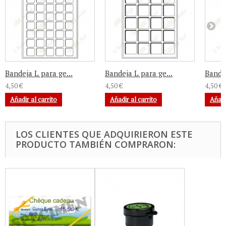
Bandeja L para ge...
Bandeja L para ge...
Bandej
4,50 €
4,50 €
4,50 €
Añadir al carrito
Añadir al carrito
Añadi
LOS CLIENTES QUE ADQUIRIERON ESTE
PRODUCTO TAMBIÉN COMPRARON: