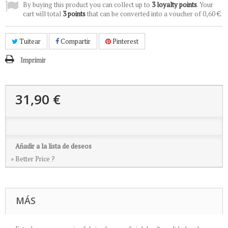
By buying this product you can collect up to
3
loyalty points
. Your
cart will total
3
points
that can be converted into a voucher of
0,60 €
.
Tuitear
Compartir
Pinterest
Imprimir
31,90 €
Añadir a la lista de deseos
» Better Price ?
MÁS