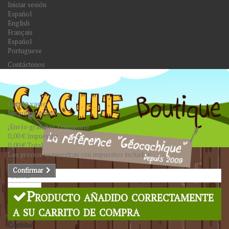
Iniciar sesión
Español
English
Français
Español
Portuguese
Contáctenos
Carrito
vacío
Ningún producto
¡Envío gratuito!
Transporte
0,00 €
Impuestos
0,00 €
Total
Los precios se muestran con impuestos incluidos
Confirmar
Buscar
Producto añadido correctamente
a su carrito de compra
Cantidad