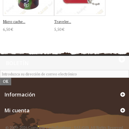
Micro cache...
Traveler...
6,50 €
5,50 €
BOLETÍN
OK
Información
Mi cuenta
© 2009-2026 Copyright CacheBoutique - SAS iGilli. All Rights Reserved.