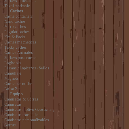
Stickers Trackables
Textil trackable
Caches
Cache containers
Nano caches
Micro caches
Regular caches
Kits & Packs
Caches magnéticas
Tricky caches
Caches Animales
Stickers para caches
Logbooks
Plumas / Lapiceros / Sellos
Camuflaje
Magnets
Caches de noche
Bolsa Zip
Equipo
Camisetas & Gorras
Camisetas
Camisetas motivo Geocaching
Camisetas trackables
Camisetas personalizables
Gorras