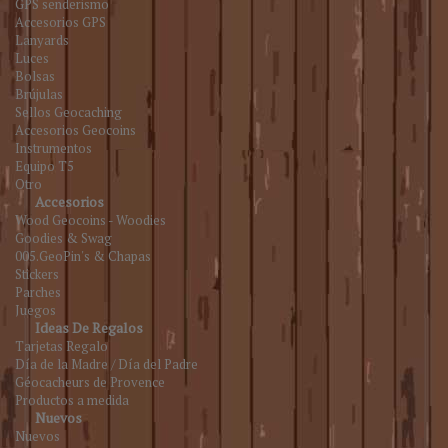
GPS senderismo
Accesorios GPS
Lanyards
Luces
Bolsas
Brújulas
Sellos Geocaching
Accesorios Geocoins
Instrumentos
Equipo T5
Otro
Accesorios
Wood Geocoins - Woodies
Goodies & Swag
005.GeoPin's & Chapas
Stickers
Parches
Juegos
Ideas De Regalos
Tarjetas Regalo
Día de la Madre / Día del Padre
Géocacheurs de Provence
Productos a medida
Nuevos
Nuevos