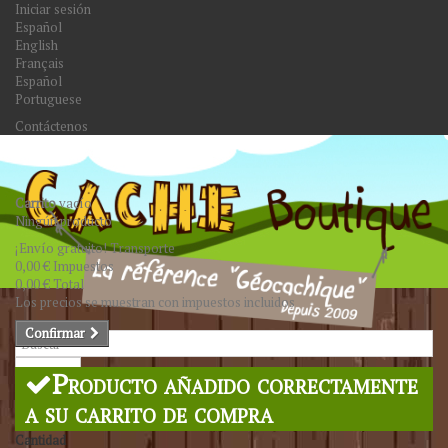
Iniciar sesión
Español
English
Français
Español
Portuguese
Contáctenos
Carrito
vacío
Ningún producto
¡Envío gratuito!
Transporte
0,00 €
Impuestos
0,00 €
Total
Los precios se muestran con impuestos incluidos
Confirmar
Buscar
Producto añadido correctamente
a su carrito de compra
Cantidad