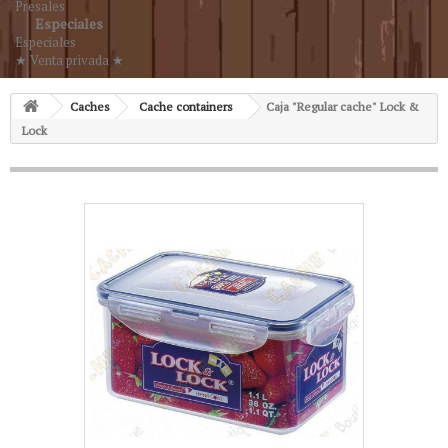
Presales
Especiales
Especiales
★ Venta privada ★
Caches
Cache containers
Caja "Regular cache" Lock &
Lock