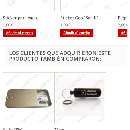
Sticker para cach...
Sticker Geo "Small"
Pequeñ
1,00 €
1,00 €
2,00 €
Añadir al carrito
Añadir al carrito
Añadi
LOS CLIENTES QUE ADQUIRIERON ESTE
PRODUCTO TAMBIÉN COMPRARON:
Cache "Tin"...
Micro...