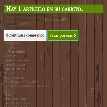
Total
Hay 1 artículo en su carrito.
Total productos (impuestos incl.)
Total envío (impuestos incl.)
¡Envío gratuito!
Impuestos
0,00 €
Total (impuestos incl.)
Continuar comprando
Pasar por caja
Categorías
Initio
Trackables
Geocoins
Regular Geocoins
Large Geocoins
Limited Editions
Name Tags
Micro Geocoins
Travel bugs & Travelers
Geo Achievement® & Geo-score
Finds
Hides
Time / Challenge
Parches Trackables