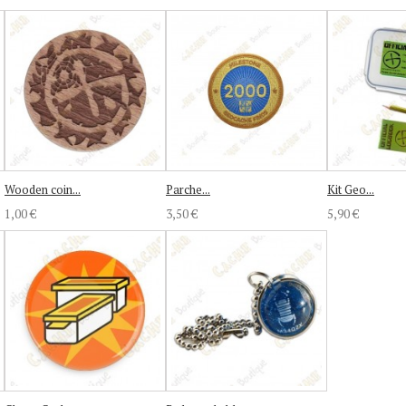
Wooden coin...
Parche...
Kit Geo...
1,00 €
3,50 €
5,90 €