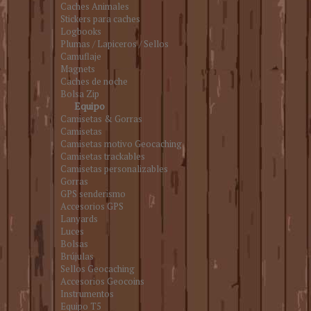
Caches Animales
Stickers para caches
Logbooks
Plumas / Lapiceros / Sellos
Camuflaje
Magnets
Caches de noche
Bolsa Zip
Equipo
Camisetas & Gorras
Camisetas
Camisetas motivo Geocaching
Camisetas trackables
Camisetas personalizables
Gorras
GPS senderismo
Accesorios GPS
Lanyards
Luces
Bolsas
Brújulas
Sellos Geocaching
Accesorios Geocoins
Instrumentos
Equipo T5