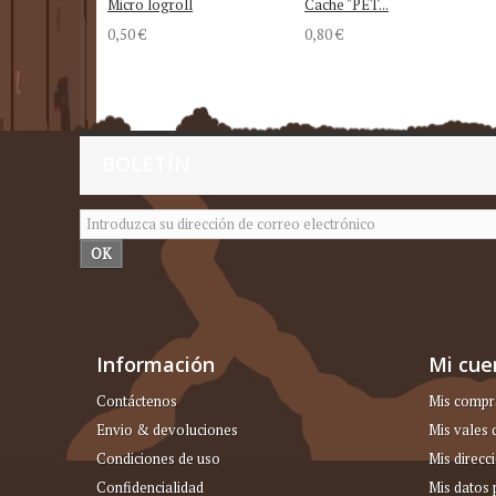
Micro logroll
Cache "PET...
0,50 €
0,80 €
BOLETÍN
OK
Información
Mi cue
Contáctenos
Mis compr
Envio & devoluciones
Mis vales
Condiciones de uso
Mis direcc
Confidencialidad
Mis datos 