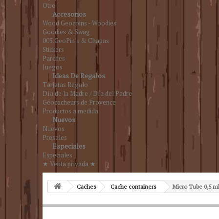
Otro
Accesorios
Wood Geocoins - Woodies
Goodies & Swag
005.GeoPin's & Chapas
Stickers
Parches
Juegos
Ideas De Regalos
Tarjetas Regalo
Día de la Madre / Día del Padre
Géocacheurs de Provence
Productos a medida
Nuevos
Nuevos
Presales
Especiales
Especiales
★ Venta privada ★
Caches
Cache containers
Micro Tube 0,5 ml