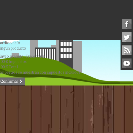
arrito
vacío
ingún producto
Envío gratuito!
Transporte
,00 €
Impuestos
,00 €
Total
os precios se muestran con impuestos incluidos
Confirmar