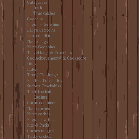
Categorías
Initio
Trackables
Geocoins
Regular Geocoins
Large Geocoins
Limited Editions
Name Tags
Micro Geocoins
Travel bugs & Travelers
Geo Achievement® & Geo-score
Finds
Hides
Time / Challenge
Parches Trackables
Stickers Trackables
Textil trackable
Caches
Cache containers
Nano caches
Micro caches
Regular caches
Kits & Packs
Caches magnéticas
Tricky caches