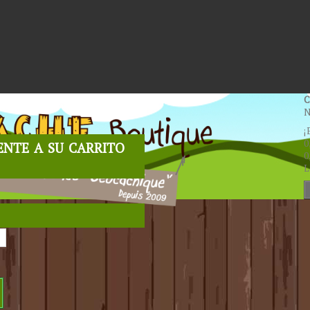
C
N
¡
nte a su carrito
0
0
L