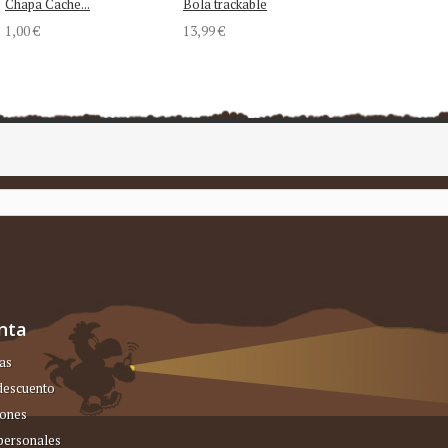
Chapa Cache...
Bola trackable
1,00 €
13,99 €
nta
as
 descuento
iones
personales