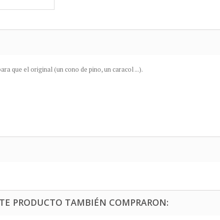
para que
el
original (
un cono
de pino
,
un
caracol
...
).
ESTE PRODUCTO TAMBIÉN COMPRARON: